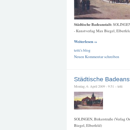
Städtische Badeanstalt:
SOLINGEN, 
- Kunstverlag Max Biegel, Elberfel
Weiterlesen -»
tetti's blog
Neuen Kommentar schreiben
Städtische Badeanst
Montag, 6. April 2009 - 9:51 – tetti
SOLINGEN, Birkerstraße (Verlag Os
Biegel, Elberfeld)