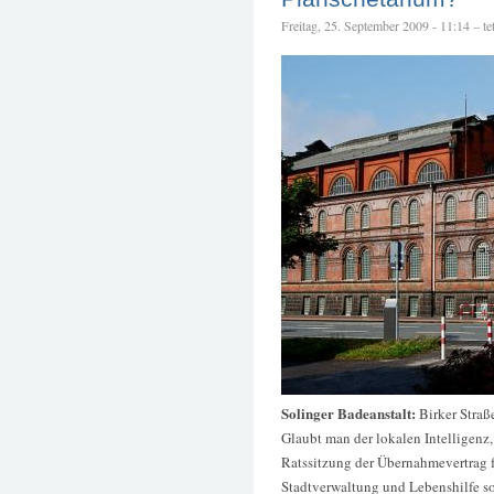
Freitag, 25. September 2009 - 11:14 – tet
Solinger Badeanstalt:
Birker Straß
Glaubt man der lokalen Intelligenz,
Ratssitzung der Übernahmevertrag 
Stadtverwaltung und Lebenshilfe so