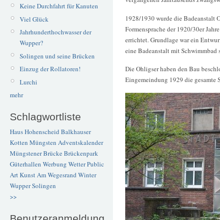
Keine Durchfahrt für Kanuten
1928/1930 wurde die Badeanstalt O
Viel Glück
Formensprache der 1920/30er Jahr
Jahrhunderthochwasser der
errichtet. Grundlage war ein Entwu
Wupper?
eine Badeanstalt mit Schwimmbad 
Solingen und seine Brücken
Einzug der Rollatoren!
Die Ohligser haben den Bau beschlo
Eingemeindung 1929 die gesamte Sol
Lurchi
mehr
Schlagwortliste
Haus Hohenscheid
Balkhauser
Kotten
Müngsten
Adventskalender
Müngstener Brücke
Brückenpark
Güterhallen
Werbung
Wetter
Public
Art
Kunst
Am Wegesrand
Winter
Wupper
Solingen
>>
Benutzeranmeldung