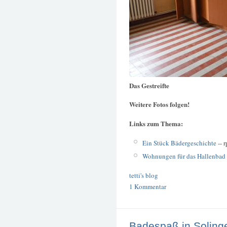
Das Gestreifte
Weitere Fotos folgen!
Links zum Thema:
Ein Stück Bädergeschichte
-- 
Wohnungen für das Hallenbad
tetti's blog
1 Kommentar
Badespaß in Soling