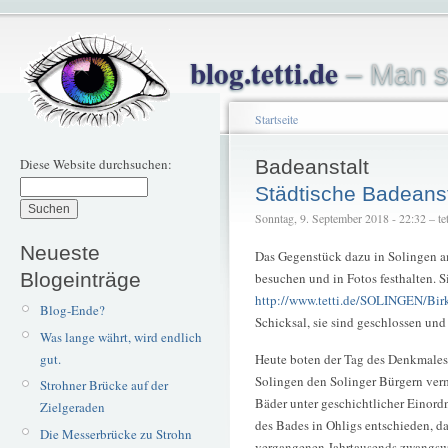
blog.tetti.de
– Man s
Startseite
Diese Website durchsuchen:
Badeanstalt
Städtische Badeanst
Sonntag, 9. September 2018 - 22:32 – tet
Neueste
Das Gegenstück dazu in Solingen a
Blogeinträge
besuchen und in Fotos festhalten. S
http://www.tetti.de/SOLINGEN/Bir
Blog-Ende?
Schicksal, sie sind geschlossen und
Was lange währt, wird endlich
gut.
Heute boten der Tag des Denkmales,
Solingen den Solinger Bürgern verm
Strohner Brücke auf der
Bäder unter geschichtlicher Einord
Zielgeraden
des Bades in Ohligs entschieden, da 
Die Messerbrücke zu Strohn
vergangenen Jahrtausends zwangsw