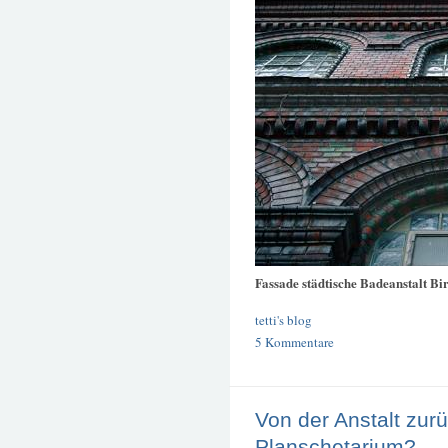
Fassade städtische Badeanstalt B
tetti's blog
5 Kommentare
Von der Anstalt zur
Planschetarium?