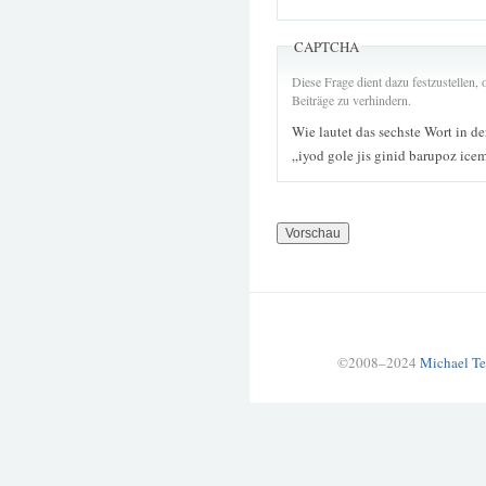
CAPTCHA
Diese Frage dient dazu festzustellen
Beiträge zu verhindern.
Wie lautet das sechste Wort in d
„iyod gole jis ginid barupoz ice
©2008–2024
Michael Te