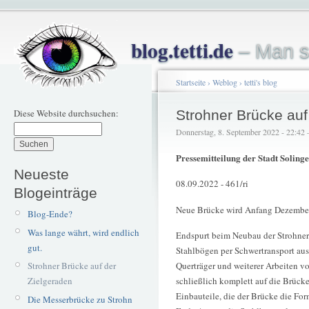
blog.tetti.de
– Man s
Startseite
›
Weblog
›
tetti's blog
Diese Website durchsuchen:
Strohner Brücke auf
Donnerstag, 8. September 2022 - 22:42 – 
Pressemitteilung der Stadt Solinge
Neueste
08.09.2022 - 461/ri
Blogeinträge
Neue Brücke wird Anfang Dezember
Blog-Ende?
Was lange währt, wird endlich
Endspurt beim Neubau der Strohner 
gut.
Stahlbögen per Schwertransport au
Strohner Brücke auf der
Querträger und weiterer Arbeiten vo
Zielgeraden
schließlich komplett auf die Brücke
Einbauteile, die der Brücke die Fo
Die Messerbrücke zu Strohn