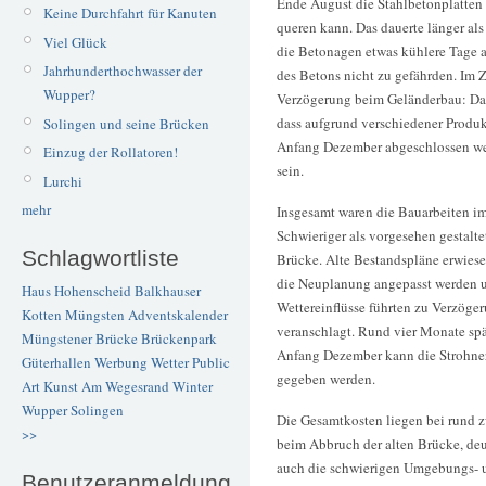
Ende August die Stahlbetonplatten 
Keine Durchfahrt für Kanuten
queren kann. Das dauerte länger als
Viel Glück
die Betonagen etwas kühlere Tage 
Jahrhunderthochwasser der
des Betons nicht zu gefährden. Im Z
Wupper?
Verzögerung beim Geländerbau: Das
dass aufgrund verschiedener Produk
Solingen und seine Brücken
Anfang Dezember abgeschlossen wer
Einzug der Rollatoren!
sein.
Lurchi
mehr
Insgesamt waren die Bauarbeiten im
Schwieriger als vorgesehen gestalte
Schlagwortliste
Brücke. Alte Bestandspläne erwiese
die Neuplanung angepasst werden un
Haus Hohenscheid
Balkhauser
Wettereinflüsse führten zu Verzög
Kotten
Müngsten
Adventskalender
veranschlagt. Rund vier Monate spät
Müngstener Brücke
Brückenpark
Anfang Dezember kann die Strohner
Güterhallen
Werbung
Wetter
Public
gegeben werden.
Art
Kunst
Am Wegesrand
Winter
Wupper
Solingen
Die Gesamtkosten liegen bei rund 
>>
beim Abbruch der alten Brücke, deu
auch die schwierigen Umgebungs- 
Benutzeranmeldung