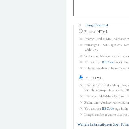
Eingabeformat
Filtered HTML
Internet- und E-Mail-Adressen 
Zulässige HTML-Tags: <a> <em>
<dd> <b>
Zeilen und Absätze werden autom
You can use
BBCode
tags in the
Filtered words will be replaced w
Full HTML
Internal paths in double quotes, 
with the appropriate absolute URL
Internet- und E-Mail-Adressen 
Zeilen und Absätze werden autom
You can use
BBCode
tags in the
Images can be added to this post
Weitere Informationen über Form