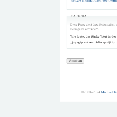
Weitere Informationen über Form
CAPTCHA
Diese Frage dient dazu festzustellen
Beiträge zu verhindern.
Wie lautet das fünfte Wort in der
„jayagip zakane xidiw qesiji ipo
©2008–2024
Michael Te