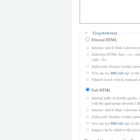
Eingabeformat
Filtered HTML
Internet- und E-Mail-Adressen 
Zulässige HTML-Tags: <a> <em>
<dd> <b>
Zeilen und Absätze werden autom
You can use
BBCode
tags in the
Filtered words will be replaced w
Full HTML
Internal paths in double quotes, 
with the appropriate absolute URL
Internet- und E-Mail-Adressen 
Zeilen und Absätze werden autom
You can use
BBCode
tags in the
Images can be added to this post