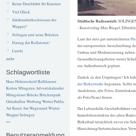
Keine Durchfahrt für Kanuten
Viel Glück
Jahrhunderthochwasser der
Städtische Badeanstalt:
SOLINGEN, 
Wupper?
- Kunstverlag Max Biegel, Elberfel
Solingen und seine Brücken
Laut der stets gut unterrichteten
Pre
Einzug der Rollatoren!
der europaweiten Ausschreibung der 
Lurchi
Umbau und Modernisierung neben d
mehr
Gesundheitsangeboten weiter Schul
ein Außenbereich geplant.
Schlagwortliste
Zurück zu den Ursprüngen? Ich habe
Haus Hohenscheid
Balkhauser
der Birkerstraße
begonnen. Sollte n
Kotten
Müngsten
Adventskalender
Anekdoten, alte Fotos, Eintrittskar
Müngstener Brücke
Brückenpark
als Foto/Scan) freuen.
Güterhallen
Werbung
Wetter
Public
Art
Kunst
Am Wegesrand
Winter
Der Lebenshilfe-Geschäftsführer ver
Wupper
Solingen
Immobilienstruktur des alten Bades,
>>
Birkerbad tatsächlich zuvor ein Sc
Hinrichtung/futtertechnischen Ver
Benutzeranmeldung