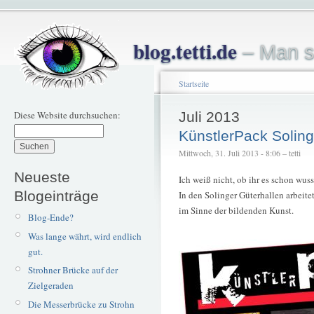
blog.tetti.de
– Man s
Startseite
Diese Website durchsuchen:
Juli 2013
KünstlerPack Solin
Mittwoch, 31. Juli 2013 - 8:06 – tetti
Neueste
Ich weiß nicht, ob ihr es schon wuss
Blogeinträge
In den Solinger Güterhallen arbeite
im Sinne der bildenden Kunst.
Blog-Ende?
Was lange währt, wird endlich
gut.
Strohner Brücke auf der
Zielgeraden
Die Messerbrücke zu Strohn