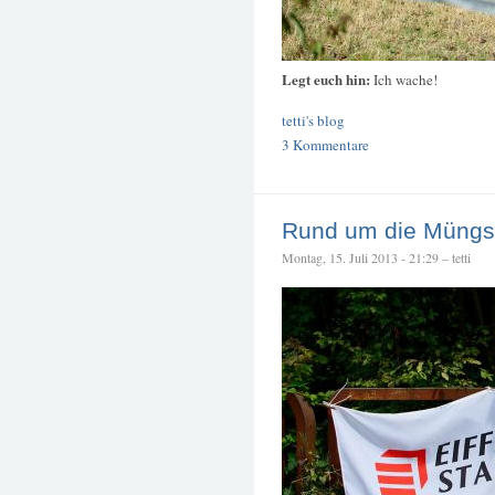
Legt euch hin:
Ich wache!
tetti's blog
3 Kommentare
Rund um die Müngs
Montag, 15. Juli 2013 - 21:29 – tetti