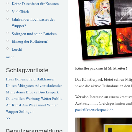
Keine Durchfahrt für Kanuten
Viel Glück
Jahrhunderthochwasser der
Wupper?
Solingen und seine Brücken
Einzug der Rollatoren!
Lurchi
mehr
Künstlerpack sucht Mitstreiter!
Schlagwortliste
Haus Hohenscheid
Balkhauser
Das Künstlerpack bietet seinen Mit
Kotten
Müngsten
Adventskalender
sowie die aktive Teilnahme an den 
Müngstener Brücke
Brückenpark
Wer also Interesse an einem kreati
Güterhallen
Werbung
Wetter
Public
Austausch mit Gleichgesinnten und 
Art
Kunst
Am Wegesrand
Winter
pack@kuenstlerpack.de
Wupper
Solingen
>>
Benutzeranmeldung