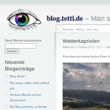
blog.tetti.de
– Man s
Startseite
›
Weblog
›
tetti's blog
Diese Website durchsuchen:
Wetterkapriolen
Mittwoch, 6. Februar 2013 - 22:17 – tett
Zwischen den ersten beiden Fotos 
Neueste
Blogeinträge
Blog-Ende?
Was lange währt, wird endlich
gut.
Strohner Brücke auf der
Zielgeraden
Die Messerbrücke zu Strohn