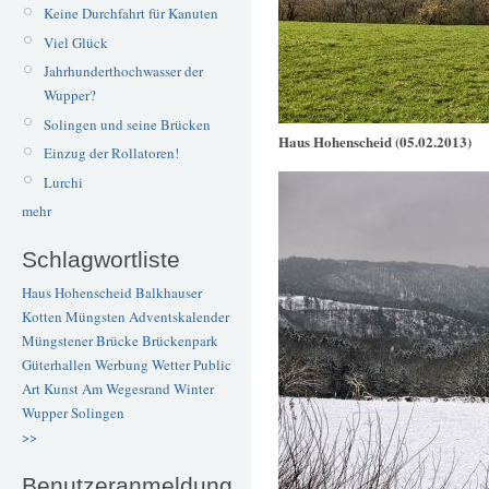
Keine Durchfahrt für Kanuten
Viel Glück
Jahrhunderthochwasser der
Wupper?
Solingen und seine Brücken
Haus Hohenscheid (05.02.2013)
Einzug der Rollatoren!
Lurchi
mehr
Schlagwortliste
Haus Hohenscheid
Balkhauser
Kotten
Müngsten
Adventskalender
Müngstener Brücke
Brückenpark
Güterhallen
Werbung
Wetter
Public
Art
Kunst
Am Wegesrand
Winter
Wupper
Solingen
>>
Benutzeranmeldung