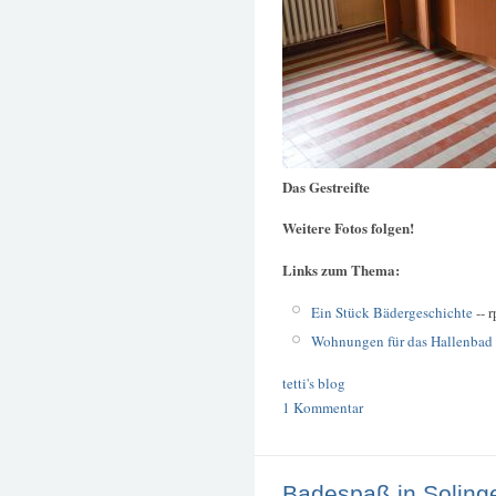
Das Gestreifte
Weitere Fotos folgen!
Links zum Thema:
Ein Stück Bädergeschichte
-- 
Wohnungen für das Hallenbad
tetti's blog
1 Kommentar
Badespaß in Soling