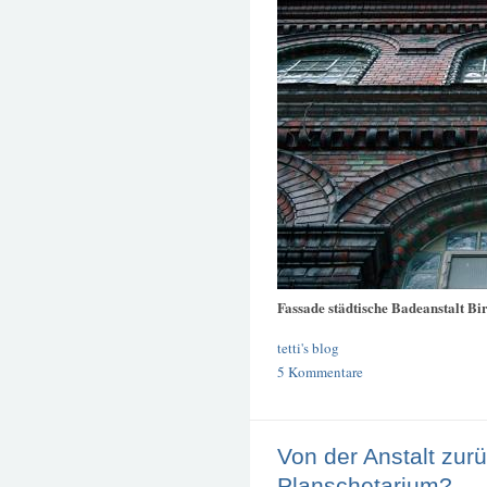
Fassade städtische Badeanstalt B
tetti's blog
5 Kommentare
Von der Anstalt zur
Planschetarium?