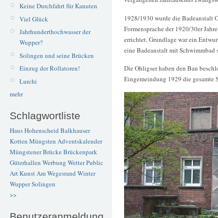
Keine Durchfahrt für Kanuten
1928/1930 wurde die Badeanstalt O
Viel Glück
Formensprache der 1920/30er Jahr
Jahrhunderthochwasser der
errichtet. Grundlage war ein Entwu
Wupper?
eine Badeanstalt mit Schwimmbad 
Solingen und seine Brücken
Einzug der Rollatoren!
Die Ohligser haben den Bau beschlo
Eingemeindung 1929 die gesamte Sol
Lurchi
mehr
Schlagwortliste
Haus Hohenscheid
Balkhauser
Kotten
Müngsten
Adventskalender
Müngstener Brücke
Brückenpark
Güterhallen
Werbung
Wetter
Public
Art
Kunst
Am Wegesrand
Winter
Wupper
Solingen
>>
Benutzeranmeldung