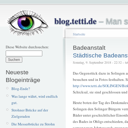
blog.tetti.de
– Man s
Startseite
Diese Website durchsuchen:
Badeanstalt
Städtische Badeanst
Sonntag, 9. September 2018 - 22:32 – tet
Neueste
Das Gegenstück dazu in Solingen a
Blogeinträge
besuchen und in Fotos festhalten. S
http://www.tetti.de/SOLINGEN/Bir
Blog-Ende?
Schicksal, sie sind geschlossen und
Was lange währt, wird endlich
gut.
Heute boten der Tag des Denkmales,
Solingen den Solinger Bürgern verm
Strohner Brücke auf der
Bäder unter geschichtlicher Einord
Zielgeraden
des Bades in Ohligs entschieden, da 
Die Messerbrücke zu Strohn
vergangenen Jahrtausends zwangsw