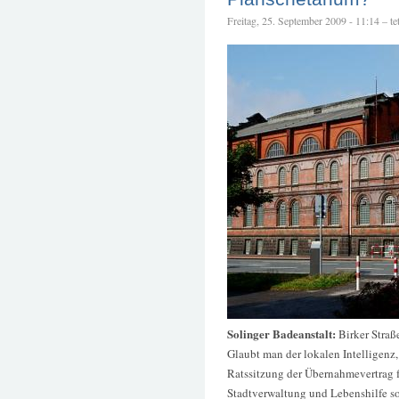
Freitag, 25. September 2009 - 11:14 – tet
Solinger Badeanstalt:
Birker Straß
Glaubt man der lokalen Intelligenz,
Ratssitzung der Übernahmevertrag 
Stadtverwaltung und Lebenshilfe so