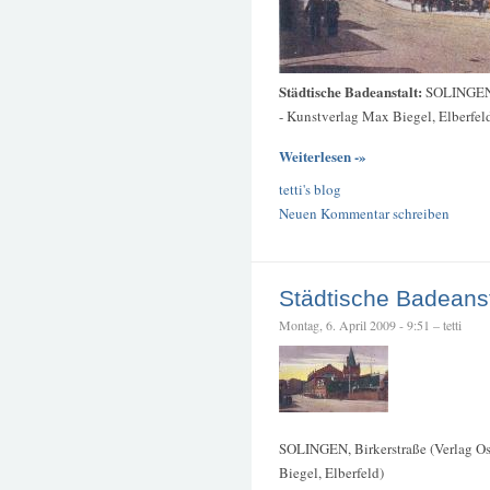
Städtische Badeanstalt:
SOLINGEN, 
- Kunstverlag Max Biegel, Elberfel
Weiterlesen -»
tetti's blog
Neuen Kommentar schreiben
Städtische Badeanst
Montag, 6. April 2009 - 9:51 – tetti
SOLINGEN, Birkerstraße (Verlag Os
Biegel, Elberfeld)