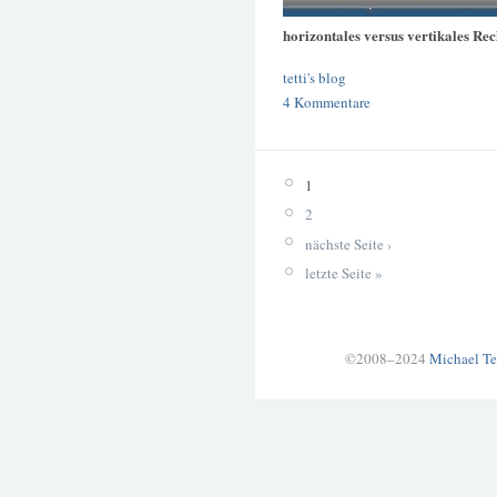
horizontales versus vertikales Re
tetti's blog
4 Kommentare
1
2
nächste Seite ›
letzte Seite »
©2008–2024
Michael Te