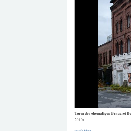
Turm der ehemaligen Brauerei Be
2010)
tetti's blog