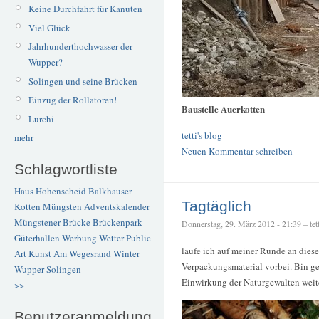
Keine Durchfahrt für Kanuten
Viel Glück
Jahrhunderthochwasser der
Wupper?
Solingen und seine Brücken
Einzug der Rollatoren!
Baustelle Auerkotten
Lurchi
tetti's blog
mehr
Neuen Kommentar schreiben
Schlagwortliste
Haus Hohenscheid
Balkhauser
Tagtäglich
Kotten
Müngsten
Adventskalender
Müngstener Brücke
Brückenpark
Donnerstag, 29. März 2012 - 21:39 – tett
Güterhallen
Werbung
Wetter
Public
laufe ich auf meiner Runde an dies
Art
Kunst
Am Wegesrand
Winter
Verpackungsmaterial vorbei. Bin ges
Wupper
Solingen
Einwirkung der Naturgewalten weit
>>
Benutzeranmeldung