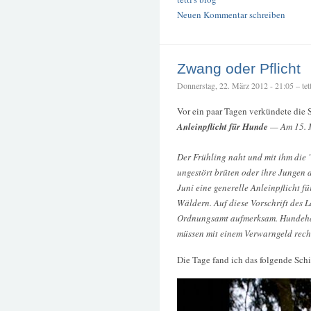
Neuen Kommentar schreiben
Zwang oder Pflicht
Donnerstag, 22. März 2012 - 21:05 – tett
Vor ein paar Tagen verkündete die S
Anleinpflicht für Hunde
— Am 15. M
Der Frühling naht und mit ihm die 
ungestört brüten oder ihre Jungen 
Juni eine generelle Anleinpflicht 
Wäldern. Auf diese Vorschrift des 
Ordnungsamt aufmerksam. Hundehalte
müssen mit einem Verwarngeld rech
Die Tage fand ich das folgende Schi