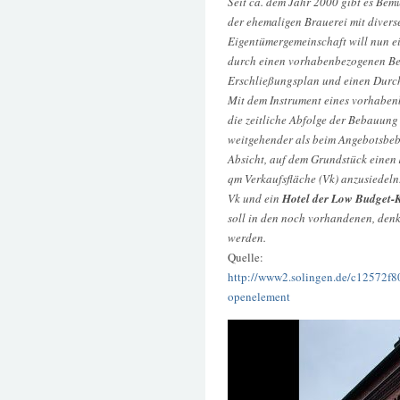
Seit ca. dem Jahr 2000 gibt es Bem
der ehemaligen Brauerei mit divers
Eigentümergemeinschaft will nun ei
durch einen vorhabenbezogenen Be
Erschließungsplan und einen Durch
Mit dem Instrument eines vorhabe
die zeitliche Abfolge der Bebauung 
weitgehender als beim Angebotsbeba
Absicht, auf dem Grundstück einen
qm Verkaufsfläche (Vk) anzusiedeln
Vk und ein
Hotel der Low Budget-K
soll in den noch vorhandenen, den
werden.
Quelle:
http://www2.solingen.de/c12572f80
openelement