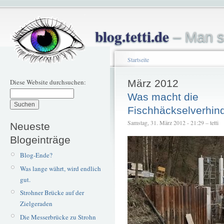
blog.tetti.de
– Man s
Startseite
Diese Website durchsuchen:
März 2012
Was macht die
Fischhäckselverhin
Samstag, 31. März 2012 - 21:29 – tetti
Neueste
Blogeinträge
Blog-Ende?
Was lange währt, wird endlich
gut.
Strohner Brücke auf der
Zielgeraden
Die Messerbrücke zu Strohn