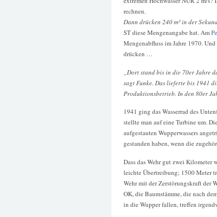
extremen Hochwasser NUR 2 m/s? Da
rechnen.
Dann drücken 240 m³ in der Sekund
ST diese Mengenangabe hat. Am
Pe
Mengenabfluss im Jahre 1970. Und 
drücken …
„Dort stand bis in die 70er Jahre 
sagt Funke. Das lieferte bis 1941 
Produktionsbetrieb. In den 80er Ja
1941 ging das Wasserrad des Untenf
stellte man auf eine Turbine um. Di
aufgestauten Wupperwassers angetri
gestanden haben, wenn die zugehöri
Dass das Wehr gut zwei Kilometer we
leichte Übertreibung; 1500 Meter t
Wehr mit der Zerstörungskraft der Wu
OK, die Baumstämme, die nach de
in die Wupper fallen, treffen irgen