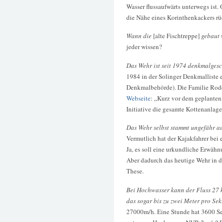
Wasser flussaufwärts unterwegs ist.
die Nähe eines Korinthenkackers rü
Wann die
[alte Fischtreppe]
gebaut 
jeder wissen?
Das Wehr ist seit 1974 denkmalgesc
1984 in der Solinger Denkmalliste 
Denkmalbehörde). Die Familie Roden
Webseite
: „Kurz vor dem geplanten
Initiative die gesamte Kottenanlag
Das Wehr selbst stammt ungefähr a
Vermutlich hat der Kajakfahrer bei 
Ja, es soll eine urkundliche Erwäh
Aber dadurch das heutige Wehr in di
These.
Bei Hochwasser kann der Fluss 27 
das sogar bis zu zwei Meter pro Se
27000m/h. Eine Stunde hat 3600 Se