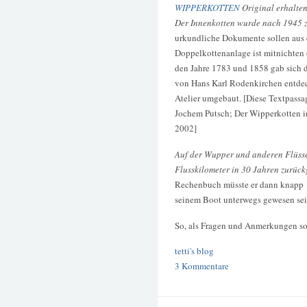
WIPPERKOTTEN
Original erhalte
Der Innenkotten wurde nach 1945 
urkundliche Dokumente sollen aus 
Doppelkottenanlage ist mitnichten o
den Jahre 1783 und 1858 gab sich 
von Hans Karl Rodenkirchen entdec
Atelier umgebaut. [Diese Textpass
Jochem Putsch; Der Wipperkotten in
2002]
Auf der Wupper und anderen Flüss
Flusskilometer in 30 Jahren zurück
Rechenbuch müsste er dann knapp 
seinem Boot unterwegs gewesen sei
So, als Fragen und Anmerkungen sol
tetti's blog
3 Kommentare