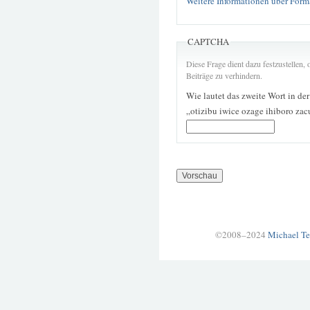
Weitere Informationen über Form
CAPTCHA
Diese Frage dient dazu festzustellen
Beiträge zu verhindern.
Wie lautet das zweite Wort in de
„otizibu iwice ozage ihiboro za
©2008–2024
Michael Te