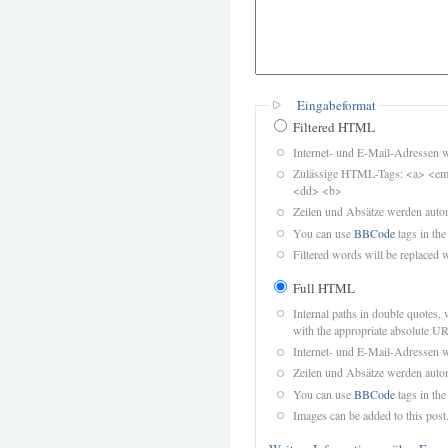
Eingabeformat
Filtered HTML
Internet- und E-Mail-Adressen 
Zulässige HTML-Tags: <a> <em>
<dd> <b>
Zeilen und Absätze werden autom
You can use
BBCode
tags in the
Filtered words will be replaced w
Full HTML
Internal paths in double quotes, 
with the appropriate absolute URL
Internet- und E-Mail-Adressen 
Zeilen und Absätze werden autom
You can use
BBCode
tags in the
Images can be added to this post