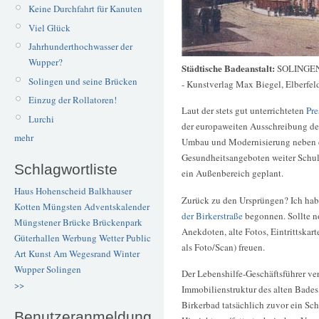
Keine Durchfahrt für Kanuten
Viel Glück
Jahrhunderthochwasser der
Wupper?
Städtische Badeanstalt:
SOLINGEN, 
Solingen und seine Brücken
- Kunstverlag Max Biegel, Elberfel
Einzug der Rollatoren!
Laut der stets gut unterrichteten
Pre
Lurchi
der europaweiten Ausschreibung der 
mehr
Umbau und Modernisierung neben d
Gesundheitsangeboten weiter Schul
Schlagwortliste
ein Außenbereich geplant.
Haus Hohenscheid
Balkhauser
Zurück zu den Ursprüngen? Ich habe
Kotten
Müngsten
Adventskalender
der Birkerstraße
begonnen. Sollte n
Müngstener Brücke
Brückenpark
Anekdoten, alte Fotos, Eintrittskar
Güterhallen
Werbung
Wetter
Public
als Foto/Scan) freuen.
Art
Kunst
Am Wegesrand
Winter
Wupper
Solingen
Der Lebenshilfe-Geschäftsführer ver
>>
Immobilienstruktur des alten Bades,
Birkerbad tatsächlich zuvor ein Sc
Benutzeranmeldung