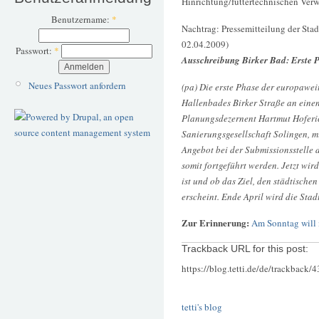
Hinrichtung/futtertechnischen Ver
Benutzername:
*
Nachtrag: Pressemitteilung der Sta
02.04.2009)
Passwort:
*
Ausschreibung Birker Bad: Erste 
Neues Passwort anfordern
(pa) Die erste Phase der europawe
Hallenbades Birker Straße an einen
Planungsdezernent Hartmut Hoferic
Sanierungsgesellschaft Solingen, mit
Angebot bei der Submissionsstelle 
somit fortgeführt werden. Jetzt wird
ist und ob das Ziel, den städtische
erscheint. Ende April wird die Stad
Zur Erinnerung:
Am Sonntag will 
Trackback URL for this post:
https://blog.tetti.de/de/trackback/
tetti's blog