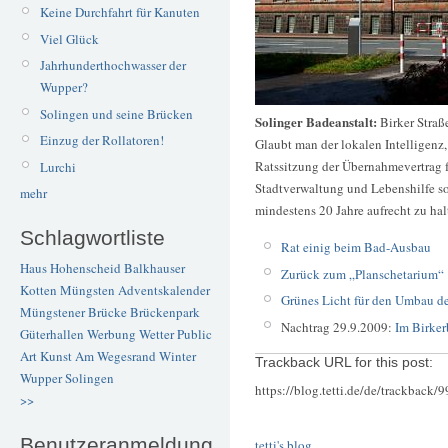
Keine Durchfahrt für Kanuten
Viel Glück
Jahrhunderthochwasser der
Wupper?
Solingen und seine Brücken
Solinger Badeanstalt:
Birker Straß
Einzug der Rollatoren!
Glaubt man der lokalen Intelligenz,
Ratssitzung der Übernahmevertrag 
Lurchi
Stadtverwaltung und Lebenshilfe so
mehr
mindestens 20 Jahre aufrecht zu hal
Schlagwortliste
Rat einig beim Bad-Ausbau
Haus Hohenscheid
Balkhauser
Zurück zum „Planschetarium“
Kotten
Müngsten
Adventskalender
Grünes Licht für den Umbau d
Müngstener Brücke
Brückenpark
Nachtrag 29.9.2009:
Im Birker
Güterhallen
Werbung
Wetter
Public
Art
Kunst
Am Wegesrand
Winter
Trackback URL for this post:
Wupper
Solingen
https://blog.tetti.de/de/trackback/
>>
Benutzeranmeldung
tetti's blog