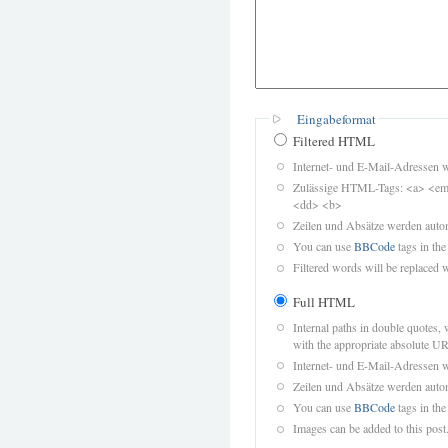
Eingabeformat
Filtered HTML
Internet- und E-Mail-Adressen 
Zulässige HTML-Tags: <a> <em>
<dd> <b>
Zeilen und Absätze werden autom
You can use
BBCode
tags in the
Filtered words will be replaced w
Full HTML
Internal paths in double quotes, 
with the appropriate absolute URL
Internet- und E-Mail-Adressen 
Zeilen und Absätze werden autom
You can use
BBCode
tags in the
Images can be added to this post