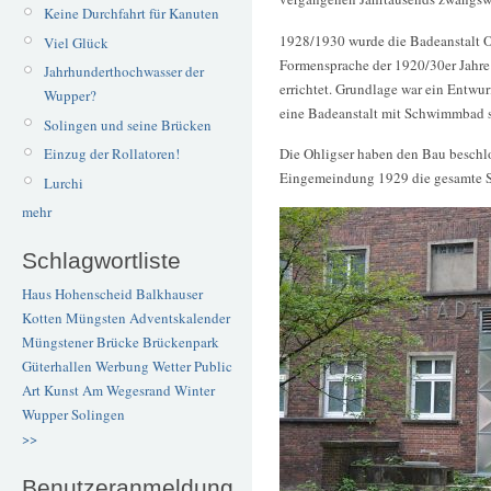
Keine Durchfahrt für Kanuten
1928/1930 wurde die Badeanstalt O
Viel Glück
Formensprache der 1920/30er Jahr
Jahrhunderthochwasser der
errichtet. Grundlage war ein Entwu
Wupper?
eine Badeanstalt mit Schwimmbad 
Solingen und seine Brücken
Einzug der Rollatoren!
Die Ohligser haben den Bau beschlo
Eingemeindung 1929 die gesamte Sol
Lurchi
mehr
Schlagwortliste
Haus Hohenscheid
Balkhauser
Kotten
Müngsten
Adventskalender
Müngstener Brücke
Brückenpark
Güterhallen
Werbung
Wetter
Public
Art
Kunst
Am Wegesrand
Winter
Wupper
Solingen
>>
Benutzeranmeldung