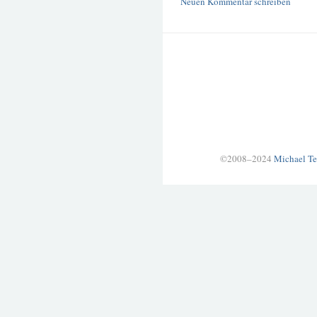
Neuen Kommentar schreiben
©2008–2024
Michael Te