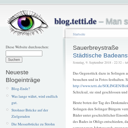
blog.tetti.de
– Man s
Startseite
Diese Website durchsuchen:
Sauerbreystraße
Städtische Badeanst
Sonntag, 9. September 2018 - 22:32 – tet
Neueste
Das Gegenstück dazu in Solingen a
Blogeinträge
besuchen und in Fotos festhalten. S
http://www.tetti.de/SOLINGEN/Bir
Blog-Ende?
Schicksal, sie sind geschlossen und
Was lange währt, wird endlich
gut.
Heute boten der Tag des Denkmales,
Solingen den Solinger Bürgern verm
Strohner Brücke auf der
Bäder unter geschichtlicher Einord
Zielgeraden
des Bades in Ohligs entschieden, da 
Die Messerbrücke zu Strohn
vergangenen Jahrtausends zwangsw