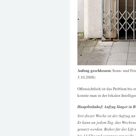
Aufzug geschlossen:
Sonn- und Feie
3.10.2008)
Offensichtlich ist das Problem bis
konnte man in der lokalen Intellig
Hauptbahnhof: Aufzug länger in B
Seit dieser Woche ist der Aufzug an
Er kann an jedem Tag, das Wochene
genutzt werden. Bisher für der Lift
bis 14 Uhr und sonntags gar nicht.