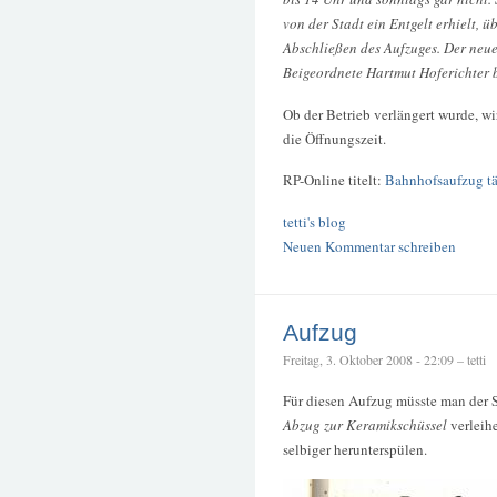
von der Stadt ein Entgelt erhielt, 
Abschließen des Aufzuges. Der neue 
Beigeordnete Hartmut Hoferichter 
Ob der Betrieb verlängert wurde, w
die Öffnungszeit.
RP-Online titelt:
Bahnhofsaufzug täg
tetti's blog
Neuen Kommentar schreiben
Aufzug
Freitag, 3. Oktober 2008 - 22:09 – tetti
Für diesen Aufzug müsste man der 
Abzug zur Keramikschüssel
verleihe
selbiger herunterspülen.