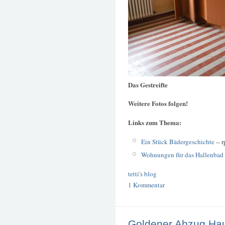
Das Gestreifte
Weitere Fotos folgen!
Links zum Thema:
Ein Stück Bädergeschichte
-- 
Wohnungen für das Hallenbad
tetti's blog
1 Kommentar
Goldener Abzug Ha