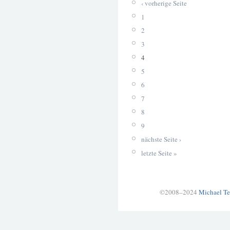
‹ vorherige Seite
1
2
3
4
5
6
7
8
9
nächste Seite ›
letzte Seite »
©2008–2024
Michael Te