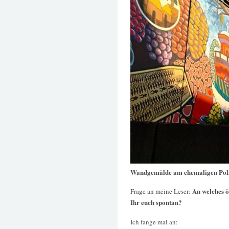
Wandgemälde am ehemaligen Poli
An welches ö
Frage an meine Leser:
Ihr euch spontan?
Ich fange mal an: