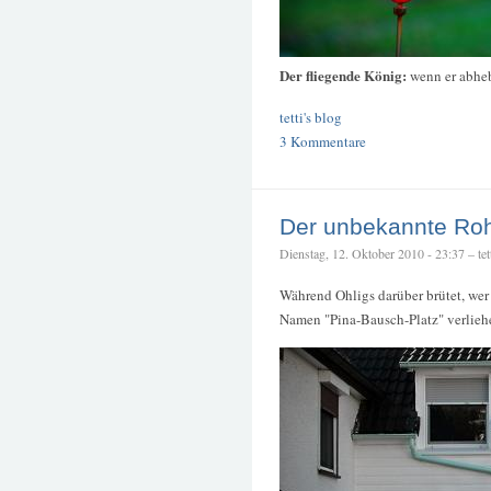
Der fliegende König:
wenn er abheb
tetti's blog
3 Kommentare
Der unbekannte Roh
Dienstag, 12. Oktober 2010 - 23:37 – tet
Während Ohligs darüber brütet, wer
Namen "Pina-Bausch-Platz" verliehe