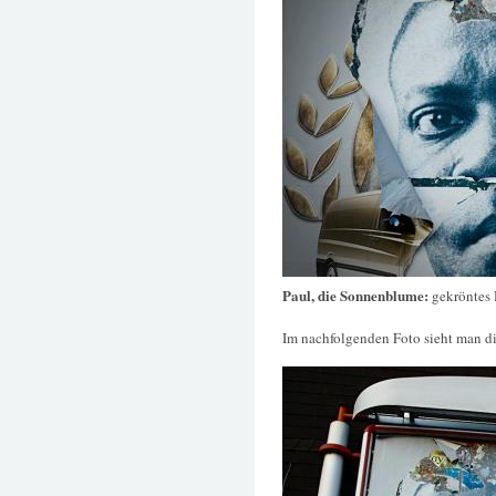
Paul, die Sonnenblume:
gekröntes
Im nachfolgenden Foto sieht man di