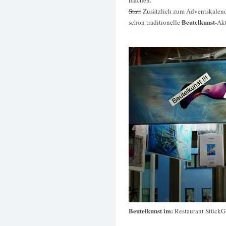
Statt
Zusätzlich zum Adventskalender
Beutelkunst
schon traditionelle
-Ak
Beutelkunst im:
Restaurant Stück