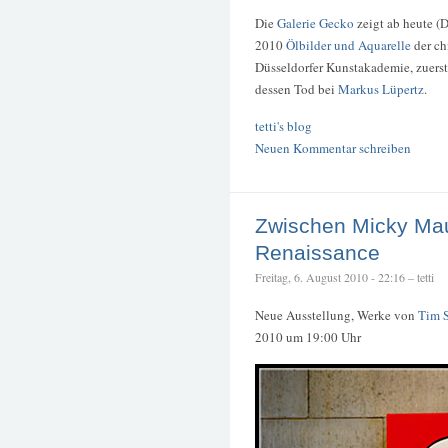
Die
Galerie Gecko
zeigt ab heute (
2010
Ölbilder und Aquarelle
der ch
Düsseldorfer Kunstakademie, zuerst
dessen Tod bei
Markus Lüpertz
.
tetti's blog
Neuen Kommentar schreiben
Zwischen Micky Ma
Renaissance
Freitag, 6. August 2010 - 22:16 – tetti
Neue Ausstellung, Werke von
Tim 
2010 um 19:00 Uhr