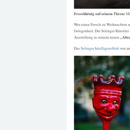
Froschkönig auf seinem Thron:
Mo
Wer einen Frosch zu Weihnachten 
Gelegenheit. Der Solinger Künstler
„Alte
Ausstellung in seinem neuen
Das
Solinger Intelligenzblatt
war au