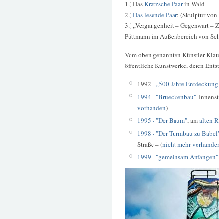
1.) Das
Kratzsche Paar
in Wald
2.)
Das lesende Paar
: (Skulptur von
3.) „Vergangenheit – Gegenwart – Z
Püttmann im Außenbereich von Sch
Vom oben genannten Künstler Klaus 
öffentliche Kunstwerke, deren Entst
1992 -
„500 Jahre Entdeckung
1994 - "Brueckenbau"
, Innens
vorhanden
)
1995 - "Der Baum"
, am
alten 
1998 - "Der Turmbau zu Babel
Straße – (
nicht mehr vorhanden
1999 - "gemeinsam Anfangen"