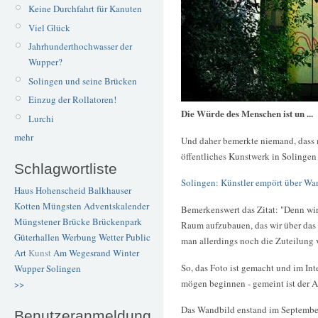
Keine Durchfahrt für Kanuten
Viel Glück
Jahrhunderthochwasser der
Wupper?
Solingen und seine Brücken
Einzug der Rollatoren!
Die Würde des Menschen ist un ...
Lurchi
mehr
Und daher bemerkte niemand, dass 
öffentliches Kunstwerk in Solingen
Schlagwortliste
Solingen: Künstler empört über W
Haus Hohenscheid
Balkhauser
Kotten
Müngsten
Adventskalender
Bemerkenswert das Zitat: "Denn wir
Müngstener Brücke
Brückenpark
Raum aufzubauen, das wir über das 
Güterhallen
Werbung
Wetter
Public
man allerdings noch die Zuteilung 
Art
Kunst
Am Wegesrand
Winter
So, das Foto ist gemacht und im Int
Wupper
Solingen
mögen beginnen - gemeint ist der A
>>
Das Wandbild enstand im September
Benutzeranmeldung