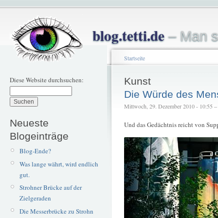
blog.tetti.de
– Man s
Startseite
Diese Website durchsuchen:
Kunst
Die Würde des Mens
Mittwoch, 29. Dezember 2010 - 10:55 – t
Neueste
Und das Gedächtnis reicht von Supp
Blogeinträge
Blog-Ende?
Was lange währt, wird endlich
gut.
Strohner Brücke auf der
Zielgeraden
Die Messerbrücke zu Strohn