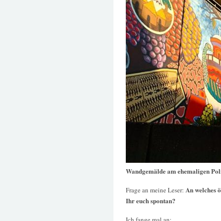
Wandgemälde am ehemaligen Poli
An welches ö
Frage an meine Leser:
Ihr euch spontan?
Ich fange mal an: