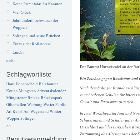
Keine Durchfahrt für Kanuten
Viel Glück
Jahrhunderthochwasser der
Wupper?
Solingen und seine Brücken
Einzug der Rollatoren!
Lurchi
mehr
Der Baum:
Hinweistafel an der Ra
Schlagwortliste
Ein Zeichen gegen Rassismus und 
Haus Hohenscheid
Balkhauser
Nach dem Solinger Brandanschlag 
Kotten
Müngsten
Adventskalender
verschiedenen Schulen ihr Interesse
Müngstener Brücke
Brückenpark
Gewalt und Rassismus zu setzen.
Güterhallen
Werbung
Wetter
Public
Art
Kunst
Am Wegesrand
Winter
In zwei Workshops im Juni und Nov
Wupper
Solingen
Schülerinnen und Schüler unter An
>>
Düsseldorf und des türkischen Küns
Zustimmung des Ältestenrates der S
Benutzeranmeldung