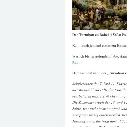
Der Turmbau zu Babel (1563):
Pie
Kann noch jemand etwas zur Entst
Was ich bisher gefunden habe, stam
Raum
„Turmbau z
Demnach entstand der
SchülerInnen der 7. Und 11. Klass
das Wandbild mit Hilfe der Künstle
erarbeiteten mehrere Wochen lang d
Die Zusammenarbeit der 13- und 14-
Jahre) war nicht immer einfach und
Kompromisse gefunden werden. Bei 
Jugendgruppe, die insgesamt 360q