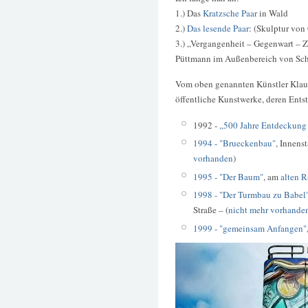
1.) Das
Kratzsche Paar
in Wald
2.)
Das lesende Paar
: (Skulptur von
3.) „Vergangenheit – Gegenwart – Z
Püttmann im Außenbereich von Sch
Vom oben genannten Künstler Klaus 
öffentliche Kunstwerke, deren Entst
1992 -
„500 Jahre Entdeckung
1994 - "Brueckenbau"
, Innens
vorhanden
)
1995 - "Der Baum"
, am
alten 
1998 - "Der Turmbau zu Babel
Straße – (
nicht mehr vorhanden
1999 - "gemeinsam Anfangen"