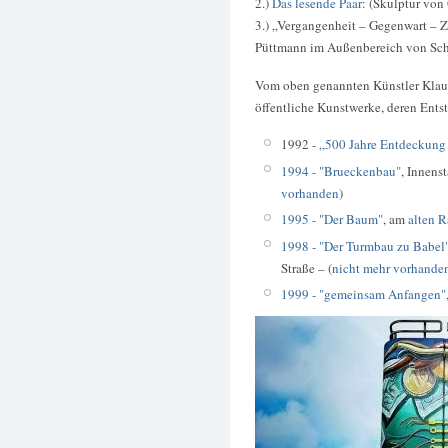
2.)
Das lesende Paar
: (Skulptur von
3.) „Vergangenheit – Gegenwart – Z
Püttmann im Außenbereich von Sch
Vom oben genannten Künstler Klaus 
öffentliche Kunstwerke, deren Entst
1992 -
„500 Jahre Entdeckung
1994 - "Brueckenbau"
, Innens
vorhanden
)
1995 - "Der Baum"
, am
alten 
1998 - "Der Turmbau zu Babel
Straße – (
nicht mehr vorhanden
1999 - "gemeinsam Anfangen"