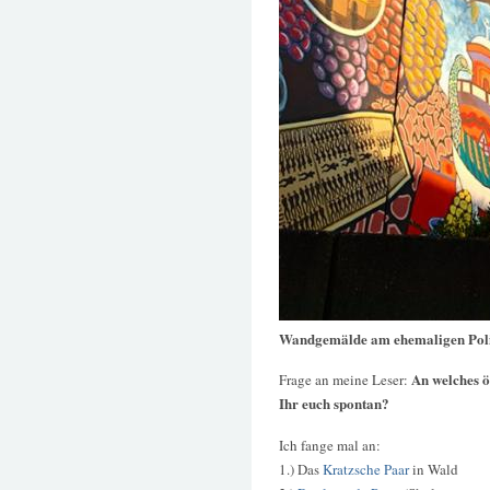
Wandgemälde am ehemaligen Poli
An welches ö
Frage an meine Leser:
Ihr euch spontan?
Ich fange mal an:
1.) Das
Kratzsche Paar
in Wald