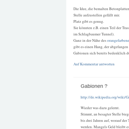
Die Idee, die bemalten Betonplatte
Stelle aufzustellen gefällt mir.
Platz gibt es genug.
Sie könnten z.B. einen Teil der Tra
im Schlagbaumer Tunnel).
Ganz in der Nähe des
orangefarben
gibt es einen Hang, der abgefangen
Gabionen sich bereits bedenklich d
Auf Kommentar antworten
Gabionen ?
http://de.wikipedia.org/wiki/
Wieder was dazu gelernt.
Stimmt, an besagter Stelle bieg
bis drei Jahren auf, worauf der
werden. Mangels Geld bleibt es