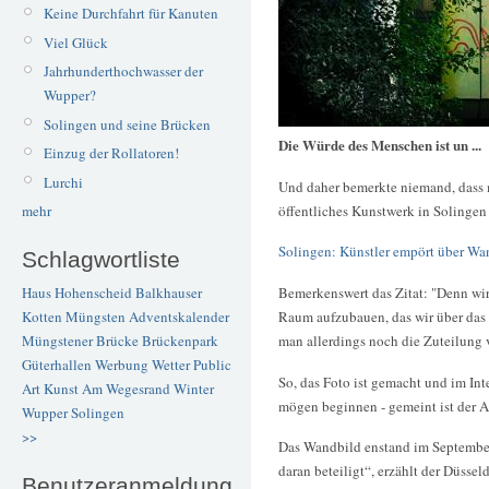
Keine Durchfahrt für Kanuten
Viel Glück
Jahrhunderthochwasser der
Wupper?
Solingen und seine Brücken
Die Würde des Menschen ist un ...
Einzug der Rollatoren!
Lurchi
Und daher bemerkte niemand, dass 
öffentliches Kunstwerk in Solingen
mehr
Solingen: Künstler empört über W
Schlagwortliste
Bemerkenswert das Zitat: "Denn wir
Haus Hohenscheid
Balkhauser
Raum aufzubauen, das wir über das 
Kotten
Müngsten
Adventskalender
man allerdings noch die Zuteilung 
Müngstener Brücke
Brückenpark
Güterhallen
Werbung
Wetter
Public
So, das Foto ist gemacht und im Int
Art
Kunst
Am Wegesrand
Winter
mögen beginnen - gemeint ist der A
Wupper
Solingen
>>
Das Wandbild enstand im September
daran beteiligt“, erzählt der Düssel
Benutzeranmeldung