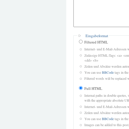
Eingabeformat
Filtered HTML
Internet- und E-Mail-Adressen 
Zulässige HTML-Tags: <a> <em>
<dd> <b>
Zeilen und Absätze werden autom
You can use
BBCode
tags in the
Filtered words will be replaced w
Full HTML
Internal paths in double quotes, 
with the appropriate absolute URL
Internet- und E-Mail-Adressen 
Zeilen und Absätze werden autom
You can use
BBCode
tags in the
Images can be added to this post