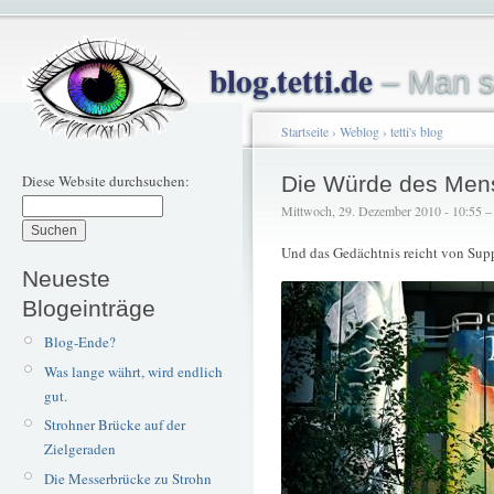
blog.tetti.de
– Man s
Startseite
›
Weblog
›
tetti's blog
Diese Website durchsuchen:
Die Würde des Mens
Mittwoch, 29. Dezember 2010 - 10:55 – t
Und das Gedächtnis reicht von Supp
Neueste
Blogeinträge
Blog-Ende?
Was lange währt, wird endlich
gut.
Strohner Brücke auf der
Zielgeraden
Die Messerbrücke zu Strohn