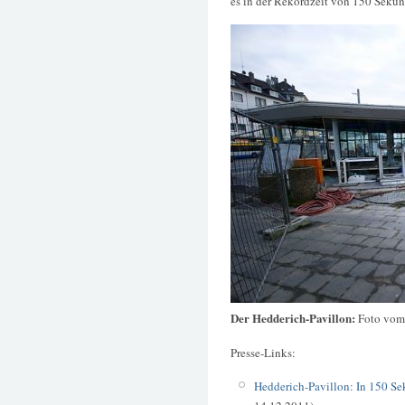
es in der Rekordzeit von 150 Seku
Der Hedderich-Pavillon:
Foto vom
Presse-Links:
Hedderich-Pavillon: In 150 Se