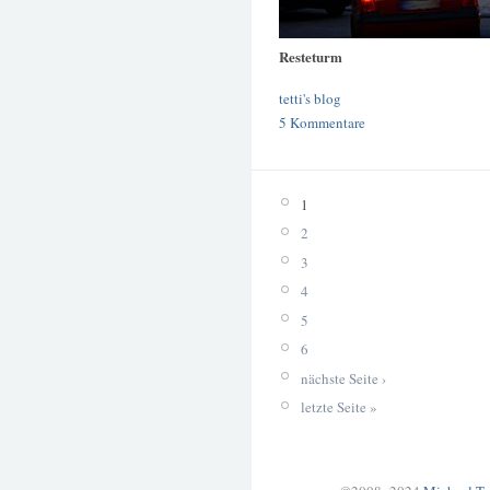
Resteturm
tetti's blog
5 Kommentare
1
2
3
4
5
6
nächste Seite ›
letzte Seite »