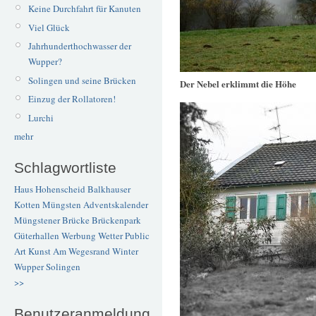
Keine Durchfahrt für Kanuten
Viel Glück
Jahrhunderthochwasser der
Wupper?
Solingen und seine Brücken
Der Nebel erklimmt die Höhe
Einzug der Rollatoren!
Lurchi
mehr
Schlagwortliste
Haus Hohenscheid
Balkhauser
Kotten
Müngsten
Adventskalender
Müngstener Brücke
Brückenpark
Güterhallen
Werbung
Wetter
Public
Art
Kunst
Am Wegesrand
Winter
Wupper
Solingen
>>
Benutzeranmeldung