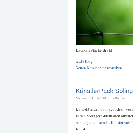
Laub an Stacheldraht
tetti's blog
Neuen Kommentar schreiben
KünstlerPack Solin
Mittwoch, 31. Juli 2013 - 8:06 – tetti
Ich weiß nicht, ob ihr es schon wuss
In den Solinger Güterhallen arbeitet
Ateliergemeinschaft „KünsterPack“
Kunst.