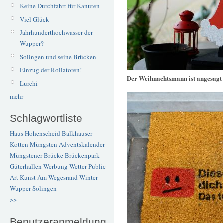
Keine Durchfahrt für Kanuten
Viel Glück
Jahrhunderthochwasser der
Wupper?
Solingen und seine Brücken
Einzug der Rollatoren!
Der Weihnachtsmann ist angesagt
Lurchi
mehr
Schlagwortliste
Haus Hohenscheid
Balkhauser
Kotten
Müngsten
Adventskalender
Müngstener Brücke
Brückenpark
Güterhallen
Werbung
Wetter
Public
Art
Kunst
Am Wegesrand
Winter
Wupper
Solingen
>>
Benutzeranmeldung