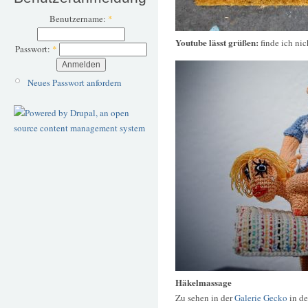
Benutzername:
*
Youtube lässt grüßen:
finde ich nic
Passwort:
*
Neues Passwort anfordern
Häkelmassage
Zu sehen in der
Galerie Gecko
in de