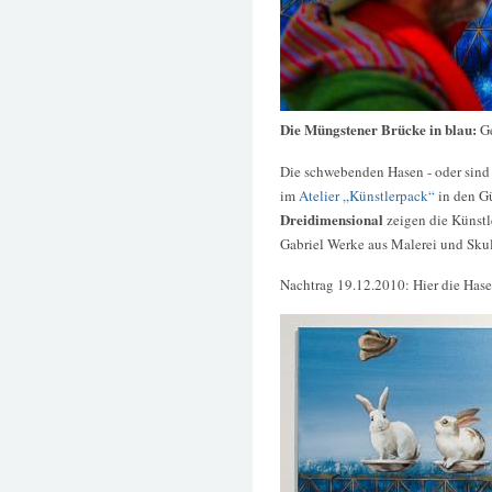
Die Müngstener Brücke in blau:
G
Die schwebenden Hasen - oder sind 
im
Atelier „Künstlerpack“
in den Gü
Dreidimensional
zeigen die Künst
Gabriel Werke aus Malerei und Skul
Nachtrag 19.12.2010: Hier die Ha