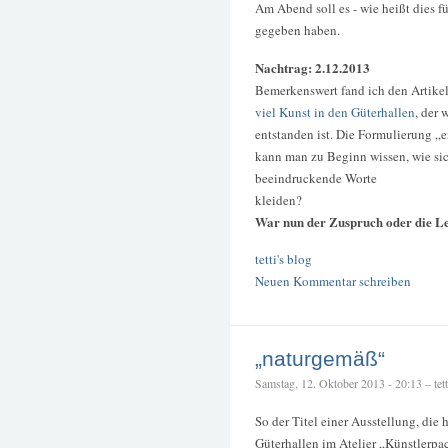
Am Abend soll es - wie heißt dies 
gegeben haben.
Nachtrag: 2.12.2013
Bemerkenswert fand ich den Artikel
viel Kunst in den Güterhallen
, der
entstanden ist. Die Formulierung „
kann man zu Beginn wissen, wie sic
beeindruckende Worte
kleiden?
War nun der Zuspruch oder die L
tetti's blog
Neuen Kommentar schreiben
„naturgemäß“
Samstag, 12. Oktober 2013 - 20:13 – tett
So der Titel einer Ausstellung, die
Güterhallen im Atelier „Künstlerpac