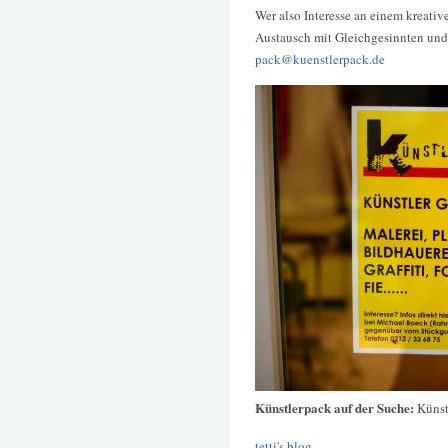
Wer also Interesse an einem kreati
Austausch mit Gleichgesinnten und 
pack@kuenstlerpack.de
Künstlerpack auf der Suche:
Künst
tetti's blog