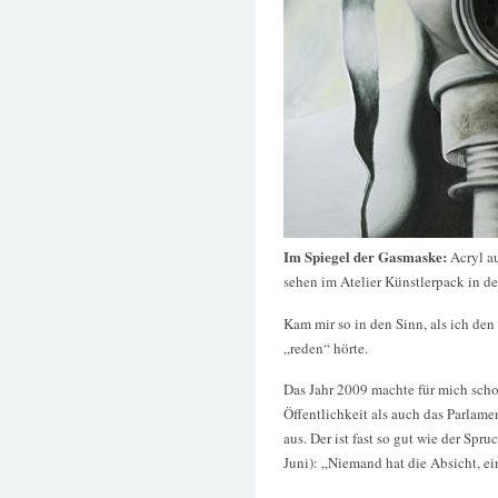
Im Spiegel der Gasmaske:
Acryl a
sehen im Atelier Künstlerpack in d
Kam mir so in den Sinn, als ich d
„reden“ hörte.
Das Jahr 2009 machte für mich schon
Öffentlichkeit als auch das Parlame
aus. Der ist fast so gut wie der Spr
Juni): „Niemand hat die Absicht, ei