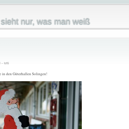
sieht nur, was man weiß
– tetti
in den Güterhallen Solingen!