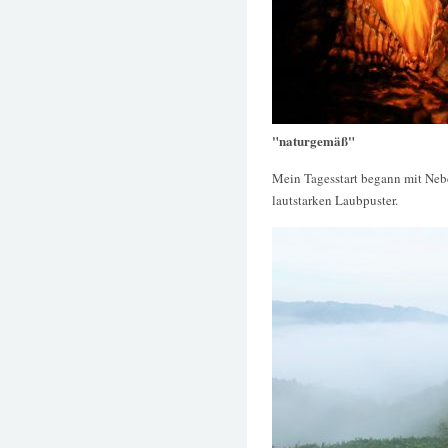
"naturgemäß"
Mein Tagesstart begann mit Nebe
lautstarken Laubpuster.