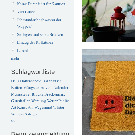
Keine Durchfahrt für Kanuten
Viel Glück
Jahrhunderthochwasser der
Wupper?
Solingen und seine Brücken
Einzug der Rollatoren!
Lurchi
mehr
Schlagwortliste
Haus Hohenscheid
Balkhauser
Kotten
Müngsten
Adventskalender
Müngstener Brücke
Brückenpark
Güterhallen
Werbung
Wetter
Public
Art
Kunst
Am Wegesrand
Winter
Wupper
Solingen
>>
Benutzeranmeldung