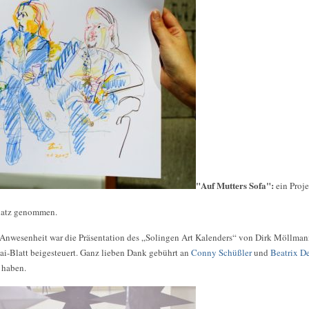
"Auf Mutters Sofa":
ein Proj
Platz genommen.
 Anwesenheit war die Präsentation des „Solingen Art Kalenders“ von Dirk Möllma
Mai-Blatt beigesteuert. Ganz lieben Dank gebührt an
Conny Schüßler
und
Beatrix D
 haben.