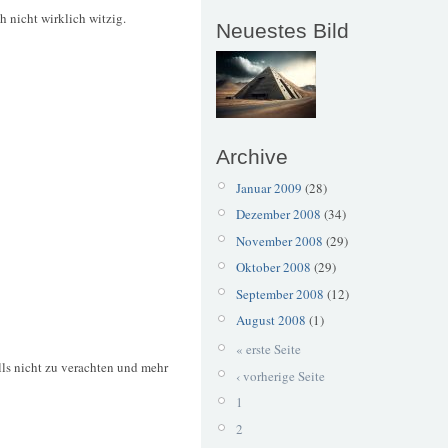
ch nicht wirklich witzig.
Neuestes Bild
Archive
Januar 2009
(28)
Dezember 2008
(34)
November 2008
(29)
Oktober 2008
(29)
September 2008
(12)
August 2008
(1)
« erste Seite
ls nicht zu verachten und mehr
‹ vorherige Seite
1
2