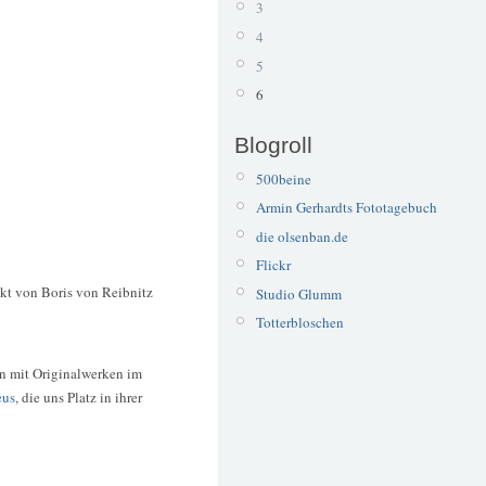
3
4
5
6
Blogroll
500beine
Armin Gerhardts Fototagebuch
die olsenban.de
Flickr
ekt von Boris von Reibnitz
Studio Glumm
Totterbloschen
nn mit Originalwerken im
eus
, die uns Platz in ihrer