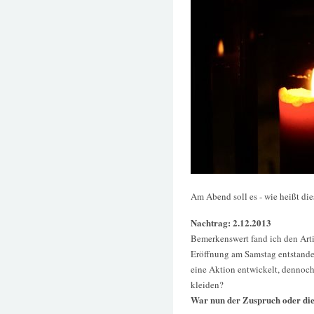
Am Abend soll es - wie heißt di
Nachtrag: 2.12.2013
Bemerkenswert fand ich den Arti
Eröffnung am Samstag entstanden
eine Aktion entwickelt, dennoc
kleiden?
War nun der Zuspruch oder di