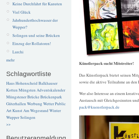
Keine Durchfahrt für Kanuten
Viel Glück
Jahrhunderthochwasser der
Wupper?
Solingen und seine Brücken
Einzug der Rollatoren!
Lurchi
mehr
Künstlerpack sucht Mitstreiter!
Schlagwortliste
Das Künstlerpack bietet seinen Mit
sowie die aktive Teilnahme an den 
Haus Hohenscheid
Balkhauser
Kotten
Müngsten
Adventskalender
Wer also Interesse an einem kreati
Müngstener Brücke
Brückenpark
Austausch mit Gleichgesinnten und 
Güterhallen
Werbung
Wetter
Public
pack@kuenstlerpack.de
Art
Kunst
Am Wegesrand
Winter
Wupper
Solingen
>>
Benutzeranmeldung