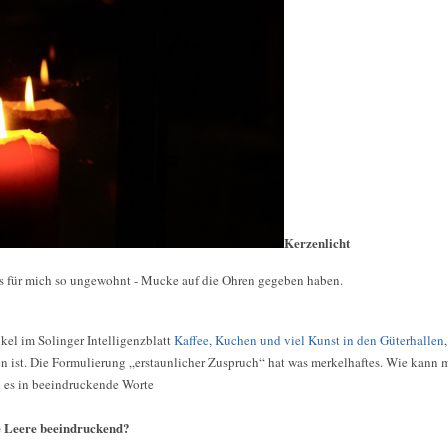
Kerzenlicht
es für mich so ungewohnt - Mucke auf die Ohren gegeben haben.
kel im Solinger Intelligenzblatt
Kaffee, Kuchen und viel Kunst in den Güterhallen
 ist. Die Formulierung „erstaunlicher Zuspruch“ hat was merkelhaftes. Wie kann 
h es in beeindruckende Worte
e Leere beeindruckend?