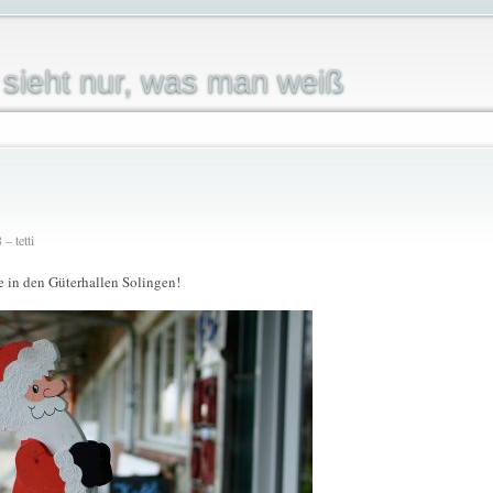
sieht nur, was man weiß
– tetti
in den Güterhallen Solingen!