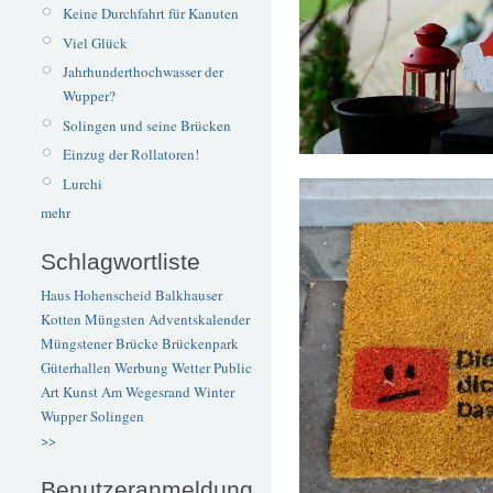
Keine Durchfahrt für Kanuten
Viel Glück
Jahrhunderthochwasser der
Wupper?
Solingen und seine Brücken
Einzug der Rollatoren!
Lurchi
mehr
Schlagwortliste
Haus Hohenscheid
Balkhauser
Kotten
Müngsten
Adventskalender
Müngstener Brücke
Brückenpark
Güterhallen
Werbung
Wetter
Public
Art
Kunst
Am Wegesrand
Winter
Wupper
Solingen
>>
Benutzeranmeldung