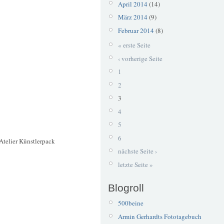
April 2014
(14)
März 2014
(9)
Februar 2014
(8)
« erste Seite
‹ vorherige Seite
1
2
3
4
5
6
Atelier Künstlerpack
nächste Seite ›
letzte Seite »
Blogroll
500beine
Armin Gerhardts Fototagebuch