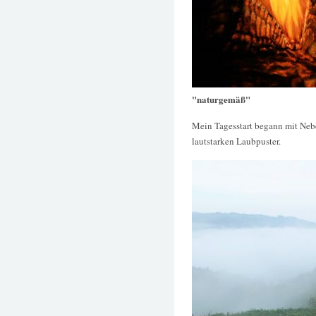
"naturgemäß"
Mein Tagesstart begann mit Nebe
lautstarken Laubpuster.