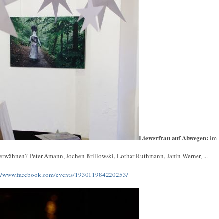
Liewerfrau auf Abwegen:
im 
 erwähnen? Peter Amann, Jochen Brillowski, Lothar Ruthmann, Janin Werner, ...
://www.facebook.com/events/193011984220253/