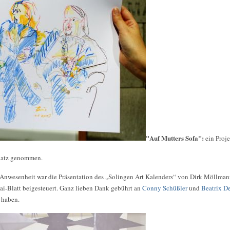
"Auf Mutters Sofa":
ein Proj
Platz genommen.
 Anwesenheit war die Präsentation des „Solingen Art Kalenders“ von Dirk Möllma
Mai-Blatt beigesteuert. Ganz lieben Dank gebührt an
Conny Schüßler
und
Beatrix D
 haben.