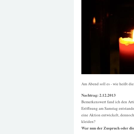
Am Abend soll es - wie heißt di
Nachtrag: 2.12.2013
Bemerkenswert fand ich den Arti
Eröffnung am Samstag entstanden
eine Aktion entwickelt, dennoc
kleiden?
War nun der Zuspruch oder di