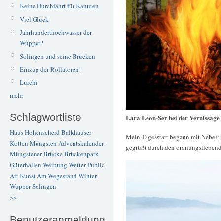
Keine Durchfahrt für Kanuten
Viel Glück
Jahrhunderthochwasser der
Wupper?
Solingen und seine Brücken
Einzug der Rollatoren!
Lurchi
mehr
Schlagwortliste
Lara Leon-Ser bei der Vernissage
Haus Hohenscheid
Balkhauser
Mein Tagesstart begann mit Nebel: 
Kotten
Müngsten
Adventskalender
gegrüßt durch den ordnungsliebend
Müngstener Brücke
Brückenpark
Güterhallen
Werbung
Wetter
Public
Art
Kunst
Am Wegesrand
Winter
Wupper
Solingen
>>
Benutzeranmeldung