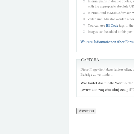
Internal paths in double quotes, 
with the appropriate absolute URL
Internet- und E-Mail-Adressen 
Zeilen und Absätze werden autom
You can use
BBCode
tags in the
Images can be added to this post
Weitere Informationen über Form
CAPTCHA
Diese Frage dient dazu festzustellen
Beiträge zu verhindern.
Wie lautet das fünfte Wort in der
„evuw eco zaq ebu uhuj ece gil“