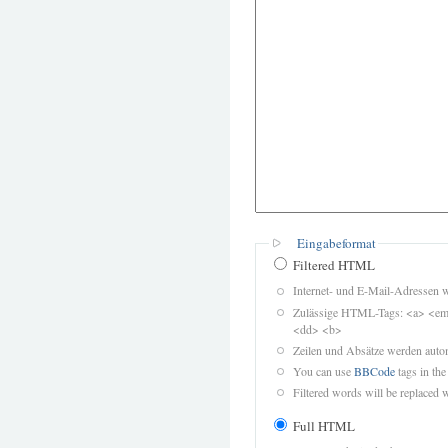
Eingabeformat
Filtered HTML
Internet- und E-Mail-Adressen 
Zulässige HTML-Tags: <a> <em>
<dd> <b>
Zeilen und Absätze werden autom
You can use
BBCode
tags in the
Filtered words will be replaced w
Full HTML