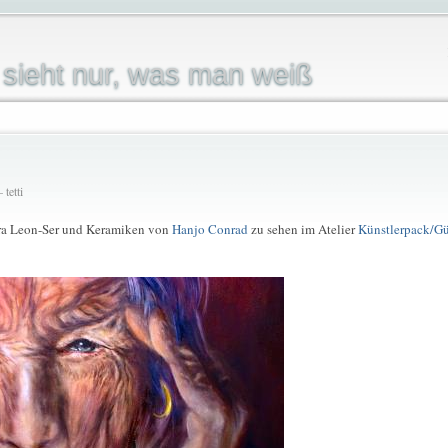
sieht nur, was man weiß
tetti
Lara Leon-Ser und Keramiken von
Hanjo Conrad
zu sehen im Atelier
Künstlerpack/Gü