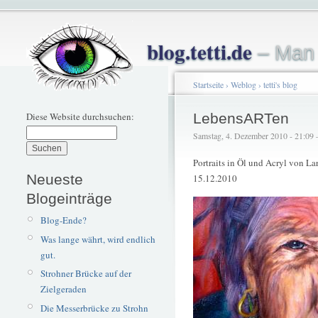
blog.tetti.de
– Man 
Startseite
›
Weblog
›
tetti's blog
Diese Website durchsuchen:
LebensARTen
Samstag, 4. Dezember 2010 - 21:09 – 
Portraits in Öl und Acryl von 
Neueste
15.12.2010
Blogeinträge
Blog-Ende?
Was lange währt, wird endlich
gut.
Strohner Brücke auf der
Zielgeraden
Die Messerbrücke zu Strohn