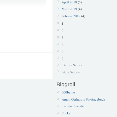
April 2019
(5)
März 2019
(4)
Februar 2019
(4)
1
2
3
4
5
6
nächste Seite ›
letzte Seite »
Blogroll
500beine
Armin Gerhardts Fototagebuch
die olsenban.de
Flickr