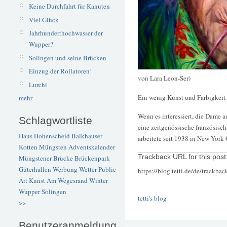
Keine Durchfahrt für Kanuten
Viel Glück
Jahrhunderthochwasser der
Wupper?
Solingen und seine Brücken
Einzug der Rollatoren!
von Lara Leon-Ser)
Lurchi
Ein wenig Kunst und Farbigkeit 
mehr
Wenn es interessiert, die Dame a
Schlagwortliste
eine zeitgenössische französisch
Haus Hohenscheid
Balkhauser
arbeitete seit 1938 in New York 
Kotten
Müngsten
Adventskalender
Trackback URL for this post
Müngstener Brücke
Brückenpark
Güterhallen
Werbung
Wetter
Public
https://blog.tetti.de/de/trackba
Art
Kunst
Am Wegesrand
Winter
Wupper
Solingen
tetti's blog
>>
Benutzeranmeldung