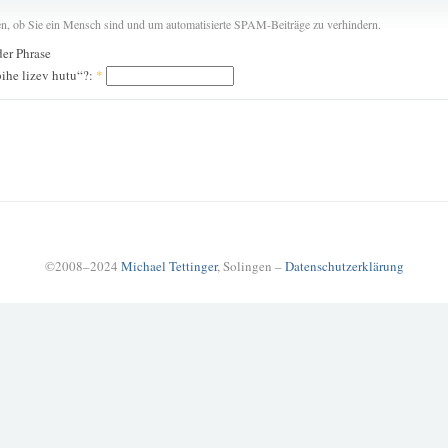
len, ob Sie ein Mensch sind und um automatisierte SPAM-Beiträge zu verhindern.
der Phrase
ihe lizev hutu“?:
*
©2008–2024
Michael Tettinger
, Solingen –
Datenschutzerklärung