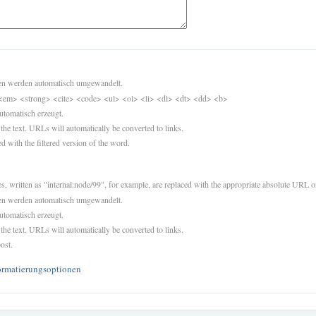
sen werden automatisch umgewandelt.
<em> <strong> <cite> <code> <ul> <ol> <li> <dl> <dt> <dd> <b>
utomatisch erzeugt.
 the text. URLs will automatically be converted to links.
d with the filtered version of the word.
es, written as "internal:node/99", for example, are replaced with the appropriate absolute URL or
sen werden automatisch umgewandelt.
utomatisch erzeugt.
 the text. URLs will automatically be converted to links.
ost.
ormatierungsoptionen