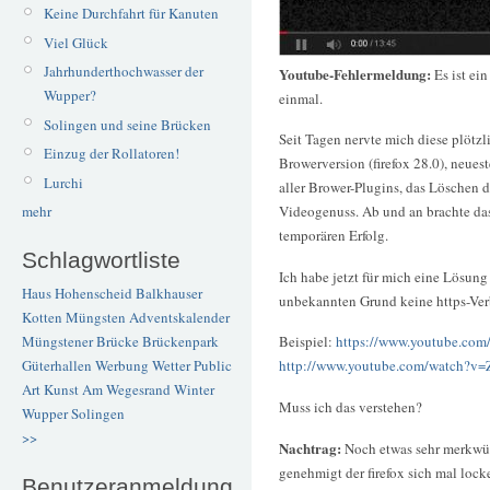
Keine Durchfahrt für Kanuten
Viel Glück
Jahrhunderthochwasser der
Youtube-Fehlermeldung:
Es ist ei
Wupper?
einmal.
Solingen und seine Brücken
Seit Tagen nervte mich diese plötz
Einzug der Rollatoren!
Browerversion (firefox 28.0), neues
Lurchi
aller Brower-Plugins, das Löschen 
Videogenuss. Ab und an brachte da
mehr
temporären Erfolg.
Schlagwortliste
Ich habe jetzt für mich eine Lösun
Haus Hohenscheid
Balkhauser
unbekannten Grund keine https-Ve
Kotten
Müngsten
Adventskalender
Müngstener Brücke
Brückenpark
Beispiel:
https://www.youtube.c
Güterhallen
Werbung
Wetter
Public
http://www.youtube.com/watch?
Art
Kunst
Am Wegesrand
Winter
Muss ich das verstehen?
Wupper
Solingen
>>
Nachtrag:
Noch etwas sehr merkwür
genehmigt der firefox sich mal lock
Benutzeranmeldung