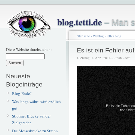
blog.tetti.de
– Man s
Startseite
›
Weblog
›
tetti's blog
Diese Website durchsuchen:
Es ist ein Fehler au
Dienstag, 1. April 2014 - 22:46 – tetti
Neueste
Blogeinträge
Blog-Ende?
Was lange währt, wird endlich
gut.
Strohner Brücke auf der
Zielgeraden
Die Messerbrücke zu Strohn