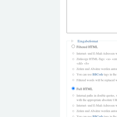
Eingabeformat
Filtered HTML
Internet- und E-Mail-Adressen 
Zulässige HTML-Tags: <a> <em>
<dd> <b>
Zeilen und Absätze werden autom
You can use
BBCode
tags in the
Filtered words will be replaced w
Full HTML
Internal paths in double quotes, 
with the appropriate absolute URL
Internet- und E-Mail-Adressen 
Zeilen und Absätze werden autom
You can use
BBCode
tags in the