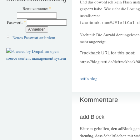
Und das obwohl ich kein Flash instal
Benutzername:
*
gesperrt habe. Wie sieht die Lösung
installieren:
Passwort:
*
facebook.com###leftCol d
Nachteil: Die Anzahl der ungelesen
Neues Passwort anfordern
mehr angezeigt.
Trackback URL for this post:
https://blog.tetti.de/de/trackback/
tetti's blog
Kommentare
add Block
Hätte es geholfen, den adBlock ganz
theming
, dass Schaltflächen mit w