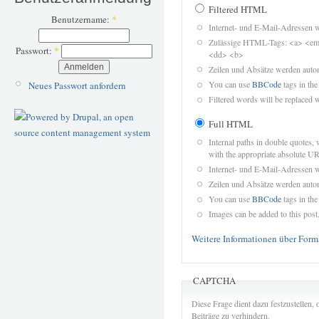
Filtered HTML
Benutzername:
*
Internet- und E-Mail-Adressen 
Zulässige HTML-Tags: <a> <em>
Passwort:
*
<dd> <b>
Zeilen und Absätze werden autom
You can use
BBCode
tags in the
Neues Passwort anfordern
Filtered words will be replaced w
Full HTML
Internal paths in double quotes, 
with the appropriate absolute URL
Internet- und E-Mail-Adressen 
Zeilen und Absätze werden autom
You can use
BBCode
tags in the
Images can be added to this post
Weitere Informationen über Form
CAPTCHA
Diese Frage dient dazu festzustellen
Beiträge zu verhindern.