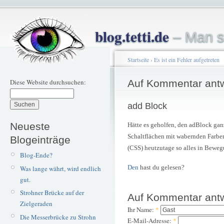
blog.tetti.de
– Man s
Startseite
›
Es ist ein Fehler aufgetreten
Diese Website durchsuchen:
Auf Kommentar ant
add Block
Neueste
Hätte es geholfen, den adBlock gan
Schaltflächen mit wabernden Farben
Blogeinträge
(CSS) heutzutage so alles in Beweg
Blog-Ende?
Den
hast du gelesen?
Was lange währt, wird endlich
gut.
Strohner Brücke auf der
Auf Kommentar ant
Zielgeraden
Ihr Name:
*
Die Messerbrücke zu Strohn
E-Mail-Adresse:
*