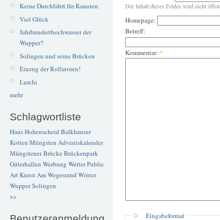
Keine Durchfahrt für Kanuten
Der Inhalt dieses Feldes wird nicht öffen
Viel Glück
Homepage:
Betreff:
Jahrhunderthochwasser der
Wupper?
Kommentar:
*
Solingen und seine Brücken
Einzug der Rollatoren!
Lurchi
mehr
Schlagwortliste
Haus Hohenscheid
Balkhauser
Kotten
Müngsten
Adventskalender
Müngstener Brücke
Brückenpark
Güterhallen
Werbung
Wetter
Public
Art
Kunst
Am Wegesrand
Winter
Wupper
Solingen
>>
Eingabeformat
Benutzeranmeldung