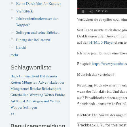
Keine Durchfahrt für Kanuten
Viel Glück
Jahrhunderthochwasser der
Versuchen sie es später noch ein
Wupper?
Seit Tagen nervte mich diese plö
Solingen und seine Brücken
Deaktivieren aller Brower-Plugi
Einzug der Rollatoren!
auf den
HTML-5-Player
einen te
Lurchi
Ich habe jetzt für mich eine L
mehr
Beispiel:
https://www.youtub
Schlagwortliste
Muss ich das verstehen?
Haus Hohenscheid
Balkhauser
Kotten
Müngsten
Adventskalender
Nachtrag:
Noch etwas sehr merk
Müngstener Brücke
Brückenpark
wenn der Tab aktiv ist. Und das 
Güterhallen
Werbung
Wetter
Public
aus? Per adblocker einen eigenen 
Art
Kunst
Am Wegesrand
Winter
facebook.com###leftCol
Wupper
Solingen
>>
Nachteil: Die Anzahl der ungele
Benutzeranmeldung
Trackback URL for this post