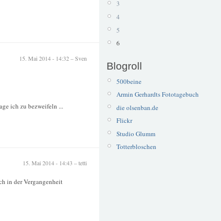
3
4
5
6
15. Mai 2014 - 14:32 – Sven
Blogroll
500beine
Armin Gerhardts Fototagebuch
ge ich zu bezweifeln ...
die olsenban.de
Flickr
Studio Glumm
Totterbloschen
15. Mai 2014 - 14:43 – tetti
ich in der Vergangenheit