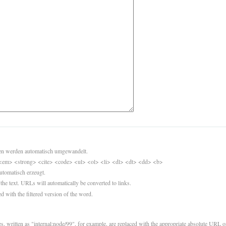
sen werden automatisch umgewandelt.
<em> <strong> <cite> <code> <ul> <ol> <li> <dl> <dt> <dd> <b>
utomatisch erzeugt.
 the text. URLs will automatically be converted to links.
d with the filtered version of the word.
es, written as "internal:node/99", for example, are replaced with the appropriate absolute URL or