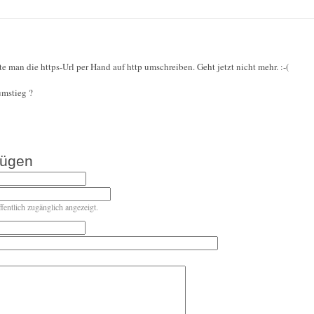
e man die https-Url per Hand auf http umschreiben. Geht jetzt nicht mehr. :-(
umstieg ?
fügen
ffentlich zugänglich angezeigt.