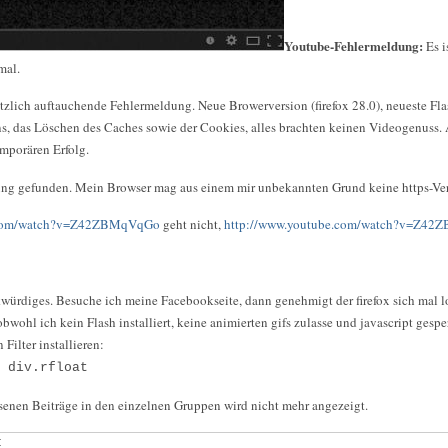
Youtube-Fehlermeldung:
Es i
mal.
tzlich auftauchende Fehlermeldung. Neue Browerversion (firefox 28.0), neueste Fla
ns, das Löschen des Caches sowie der Cookies, alles brachten keinen Videogenuss.
mporären Erfolg.
ösung gefunden. Mein Browser mag aus einem mir unbekannten Grund keine https-V
e.com/watch?v=Z42ZBMqVqGo
geht nicht,
http://www.youtube.com/watch?v=Z4
würdiges. Besuche ich meine Facebookseite, dann genehmigt der firefox sich mal 
obwohl ich kein Flash installiert, keine animierten gifs zulasse und javascript gesp
Filter installieren:
 div.rfloat
senen Beiträge in den einzelnen Gruppen wird nicht mehr angezeigt.
: