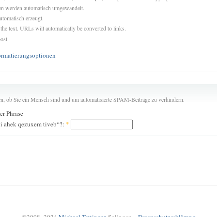
sen werden automatisch umgewandelt.
utomatisch erzeugt.
 the text. URLs will automatically be converted to links.
ost.
ormatierungsoptionen
len, ob Sie ein Mensch sind und um automatisierte SPAM-Beiträge zu verhindern.
der Phrase
gi ahek qezuxem tiveb“?:
*
©2008–2024
Michael Tettinger
, Solingen –
Datenschutzerklärung