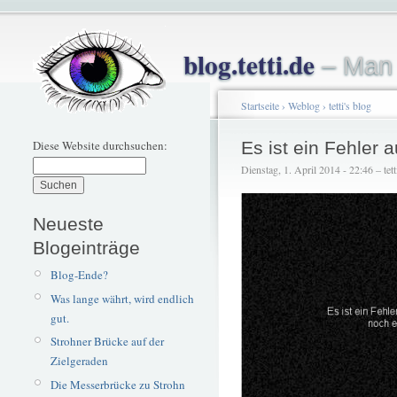
blog.tetti.de
– Man 
Startseite
›
Weblog
›
tetti's blog
Diese Website durchsuchen:
Es ist ein Fehler 
Dienstag, 1. April 2014 - 22:46 – tett
Neueste
Blogeinträge
Blog-Ende?
Was lange währt, wird endlich
gut.
Strohner Brücke auf der
Zielgeraden
Die Messerbrücke zu Strohn