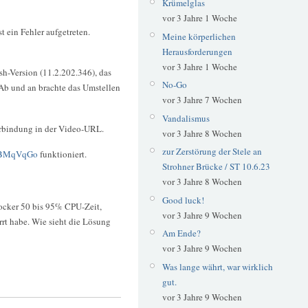
Krümelglas
vor 3 Jahre 1 Woche
st ein Fehler aufgetreten.
Meine körperlichen
Herausforderungen
vor 3 Jahre 1 Woche
sh-Version (11.2.202.346), das
No-Go
 Ab und an brachte das Umstellen
vor 3 Jahre 7 Wochen
Vandalismus
erbindung in der Video-URL.
vor 3 Jahre 8 Wochen
zur Zerstörung der Stele an
2ZBMqVqGo
funktioniert.
Strohner Brücke / ST 10.6.23
vor 3 Jahre 8 Wochen
Good luck!
locker 50 bis 95% CPU-Zeit,
vor 3 Jahre 9 Wochen
errt habe. Wie sieht die Lösung
Am Ende?
vor 3 Jahre 9 Wochen
Was lange währt, war wirklich
gut.
vor 3 Jahre 9 Wochen