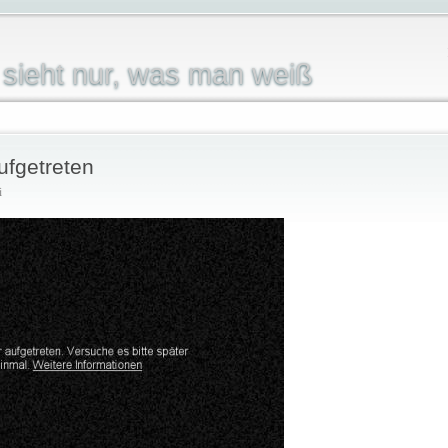
sieht nur, was man weiß
aufgetreten
i