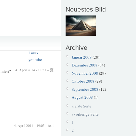
Neuestes Bild
Fehlermeldung
Firefox
Archive
Linux
Januar 2009
(28)
youtube
Dezember 2008
(34)
4. April 2014 - 18:31 – 鷹
imiert?
November 2008
(29)
Oktober 2008
(29)
September 2008
(12)
August 2008
(1)
« erste Seite
‹ vorherige Seite
1
4. April 2014 - 19:05 – tetti
2