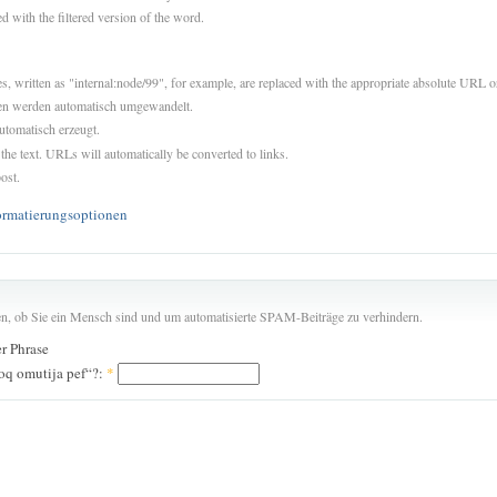
d with the filtered version of the word.
es, written as "internal:node/99", for example, are replaced with the appropriate absolute URL or
sen werden automatisch umgewandelt.
utomatisch erzeugt.
 the text. URLs will automatically be converted to links.
ost.
ormatierungsoptionen
len, ob Sie ein Mensch sind und um automatisierte SPAM-Beiträge zu verhindern.
er Phrase
oq omutija pef“?:
*