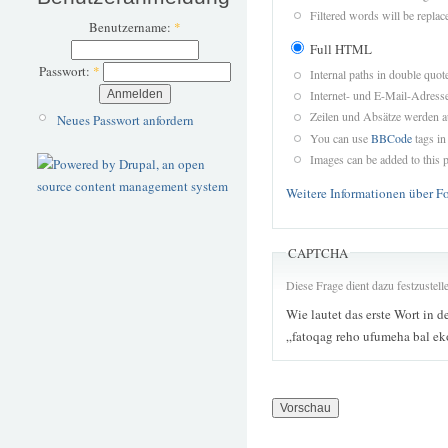
Filtered words will be replace
Benutzername:
*
Full HTML
Passwort:
*
Internal paths in double quot
Internet- und E-Mail-Adres
Zeilen und Absätze werden a
Neues Passwort anfordern
You can use
BBCode
tags in
Images can be added to this p
Weitere Informationen über F
CAPTCHA
Diese Frage dient dazu festzustel
Wie lautet das erste Wort in d
„fatoqag reho ufumeha bal ek