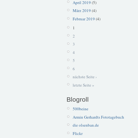
April 2019
(5)
März 2019
(4)
Februar 2019
(4)
1
2
3
4
5
6
nächste Seite ›
letzte Seite »
Blogroll
500beine
Armin Gerhardts Fototagebuch
die olsenban.de
Flickr