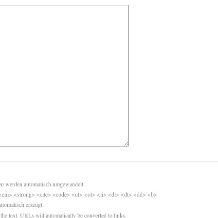
sen werden automatisch umgewandelt.
<em> <strong> <cite> <code> <ul> <ol> <li> <dl> <dt> <dd> <b>
utomatisch erzeugt.
 the text. URLs will automatically be converted to links.