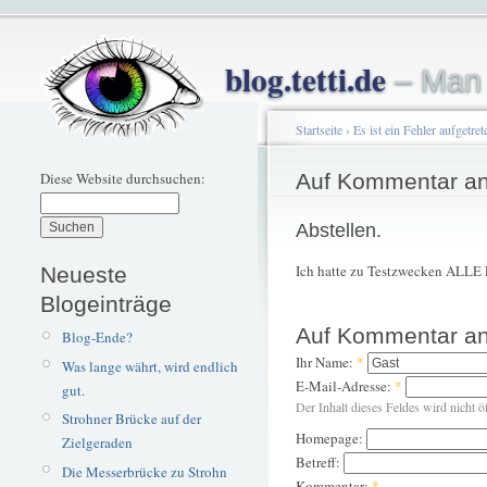
blog.tetti.de
– Man 
Startseite
›
Es ist ein Fehler aufgetret
Diese Website durchsuchen:
Auf Kommentar an
Abstellen.
Ich hatte zu Testzwecken ALLE P
Neueste
Blogeinträge
Auf Kommentar an
Blog-Ende?
Ihr Name:
*
Was lange währt, wird endlich
E-Mail-Adresse:
*
gut.
Der Inhalt dieses Feldes wird nicht ö
Strohner Brücke auf der
Homepage:
Zielgeraden
Betreff:
Die Messerbrücke zu Strohn
Kommentar:
*