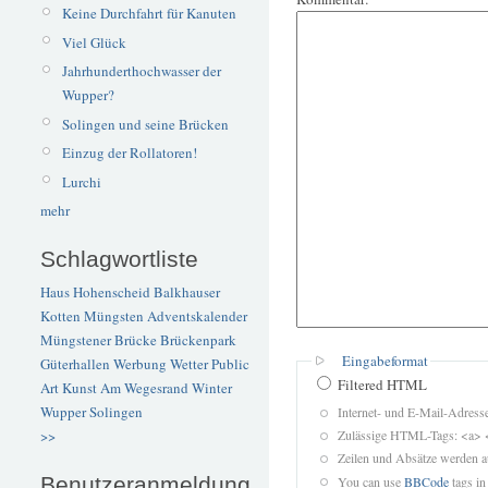
Keine Durchfahrt für Kanuten
Viel Glück
Jahrhunderthochwasser der
Wupper?
Solingen und seine Brücken
Einzug der Rollatoren!
Lurchi
mehr
Schlagwortliste
Haus Hohenscheid
Balkhauser
Kotten
Müngsten
Adventskalender
Müngstener Brücke
Brückenpark
Eingabeformat
Güterhallen
Werbung
Wetter
Public
Filtered HTML
Art
Kunst
Am Wegesrand
Winter
Wupper
Solingen
Internet- und E-Mail-Adres
Zulässige HTML-Tags: <a> 
>>
Zeilen und Absätze werden a
Benutzeranmeldung
You can use
BBCode
tags in