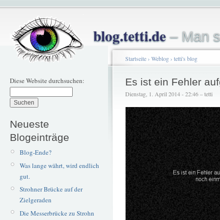
blog.tetti.de
– Man s
Startseite
›
Weblog
›
tetti's blog
Diese Website durchsuchen:
Es ist ein Fehler au
Dienstag, 1. April 2014 - 22:46 – tetti
Neueste
Blogeinträge
Blog-Ende?
Was lange währt, wird endlich
gut.
Strohner Brücke auf der
Zielgeraden
Die Messerbrücke zu Strohn