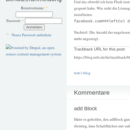
Und das obwohl ich kein Flash instal
Benutzername:
*
gesperrt habe. Wie sieht die Lösung
installieren:
Passwort:
*
facebook.com###leftCol d
Nachteil: Die Anzahl der ungelesen
Neues Passwort anfordern
mehr angezeigt.
Trackback URL for this post:
https://blog.tetti.de/de/trackback/
tetti's blog
Kommentare
add Block
Hätte es geholfen, den adBlock ganz
theming
, dass Schaltflächen mit w