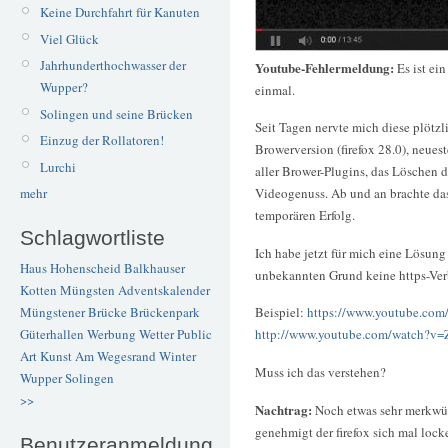
Keine Durchfahrt für Kanuten
Viel Glück
Jahrhunderthochwasser der
Youtube-Fehlermeldung:
Es ist ei
Wupper?
einmal.
Solingen und seine Brücken
Seit Tagen nervte mich diese plötz
Einzug der Rollatoren!
Browerversion (firefox 28.0), neues
Lurchi
aller Brower-Plugins, das Löschen 
Videogenuss. Ab und an brachte da
mehr
temporären Erfolg.
Schlagwortliste
Ich habe jetzt für mich eine Lösun
Haus Hohenscheid
Balkhauser
unbekannten Grund keine https-Ve
Kotten
Müngsten
Adventskalender
Müngstener Brücke
Brückenpark
Beispiel:
https://www.youtube.c
Güterhallen
Werbung
Wetter
Public
http://www.youtube.com/watch?
Art
Kunst
Am Wegesrand
Winter
Muss ich das verstehen?
Wupper
Solingen
>>
Nachtrag:
Noch etwas sehr merkwür
genehmigt der firefox sich mal lock
Benutzeranmeldung