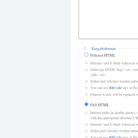
Eingabeformat
Filtered HTML
Internet- und E-Mail-Adressen 
Zulässige HTML-Tags: <a> <em>
<dd> <b>
Zeilen und Absätze werden autom
You can use
BBCode
tags in the
Filtered words will be replaced w
Full HTML
Internal paths in double quotes, 
with the appropriate absolute URL
Internet- und E-Mail-Adressen 
Zeilen und Absätze werden autom
You can use
BBCode
tags in the