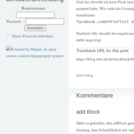
Und das obwohl ich kein Flash instal
Benutzername:
*
gesperrt habe. Wie sieht die Lösung
installieren:
Passwort:
*
facebook.com###leftCol d
Nachteil: Die Anzahl der ungelesen
Neues Passwort anfordern
mehr angezeigt.
Trackback URL for this post:
https://blog.tetti.de/de/trackback/
tetti's blog
Kommentare
add Block
Hätte es geholfen, den adBlock ganz
theming
, dass Schaltflächen mit w