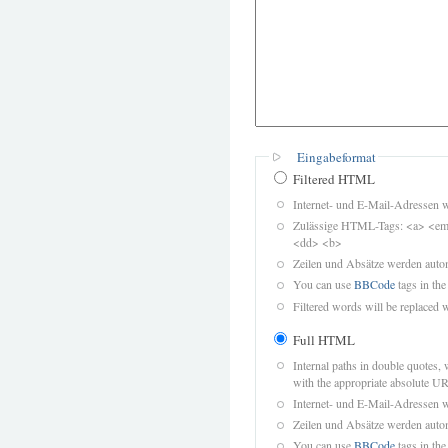
Eingabeformat
Filtered HTML
Internet- und E-Mail-Adressen 
Zulässige HTML-Tags: <a> <em>
<dd> <b>
Zeilen und Absätze werden autom
You can use
BBCode
tags in the
Filtered words will be replaced w
Full HTML
Internal paths in double quotes, 
with the appropriate absolute URL
Internet- und E-Mail-Adressen 
Zeilen und Absätze werden autom
You can use
BBCode
tags in the