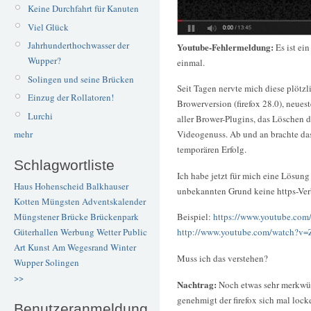
Keine Durchfahrt für Kanuten
Viel Glück
Jahrhunderthochwasser der
Youtube-Fehlermeldung:
Es ist ei
Wupper?
einmal.
Solingen und seine Brücken
Seit Tagen nervte mich diese plötz
Einzug der Rollatoren!
Browerversion (firefox 28.0), neues
Lurchi
aller Brower-Plugins, das Löschen 
Videogenuss. Ab und an brachte da
mehr
temporären Erfolg.
Schlagwortliste
Ich habe jetzt für mich eine Lösun
Haus Hohenscheid
Balkhauser
unbekannten Grund keine https-Ve
Kotten
Müngsten
Adventskalender
Müngstener Brücke
Brückenpark
Beispiel:
https://www.youtube.c
Güterhallen
Werbung
Wetter
Public
http://www.youtube.com/watch?
Art
Kunst
Am Wegesrand
Winter
Muss ich das verstehen?
Wupper
Solingen
>>
Nachtrag:
Noch etwas sehr merkwür
genehmigt der firefox sich mal lock
Benutzeranmeldung