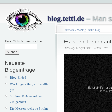
blog.tetti.de
– Man s
Startseite
›
Weblog
›
tetti's blog
Diese Website durchsuchen:
Es ist ein Fehler au
Dienstag, 1. April 2014 - 22:46 – tetti
Neueste
Blogeinträge
Blog-Ende?
Was lange währt, wird endlich
gut.
Strohner Brücke auf der
Zielgeraden
Die Messerbrücke zu Strohn