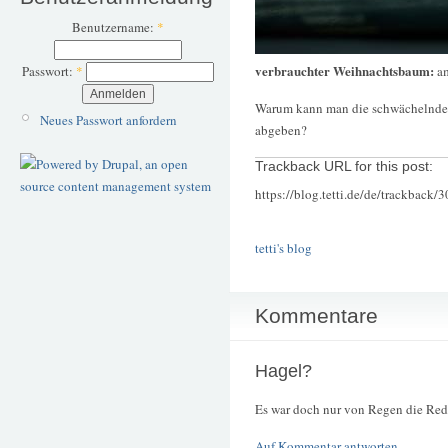
Benutzername:
*
verbrauchter Weihnachtsbaum:
a
Passwort:
*
Warum kann man die schwächelnden 
Neues Passwort anfordern
abgeben?
Trackback URL for this post:
https://blog.tetti.de/de/trackback/
tetti's blog
Kommentare
Hagel?
Es war doch nur von Regen die Rede.
Auf Kommentar antworten