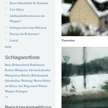
Keine Durchfahrt für Kanuten
Viel Glück
Jahrhunderthochwasser der
Wupper?
Solingen und seine Brücken
Einzug der Rollatoren!
Tauwetter
Lurchi
mehr
Schlagwortliste
Haus Hohenscheid
Balkhauser
Kotten
Müngsten
Adventskalender
Müngstener Brücke
Brückenpark
Güterhallen
Werbung
Wetter
Public
Art
Kunst
Am Wegesrand
Winter
Wupper
Solingen
>>
Benutzeranmeldung