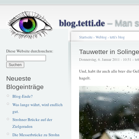
blog.tetti.de
– Man s
Startseite
›
Weblog
›
tetti's blog
Diese Website durchsuchen:
Tauwetter in Soling
Donnerstag, 6. Januar 2011 - 10:51 – tett
Und, habt ihr auch alle brav die Gu
Neueste
hagelt.
Blogeinträge
Blog-Ende?
Was lange währt, wird endlich
gut.
Strohner Brücke auf der
Zielgeraden
Die Messerbrücke zu Strohn