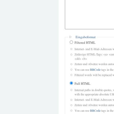
Eingabeformat
Filtered HTML
Internet- und E-Mail-Adressen 
Zulässige HTML-Tags: <a> <em>
<dd> <b>
Zeilen und Absätze werden autom
You can use
BBCode
tags in the
Filtered words will be replaced w
Full HTML
Internal paths in double quotes, 
with the appropriate absolute URL
Internet- und E-Mail-Adressen 
Zeilen und Absätze werden autom
You can use
BBCode
tags in the