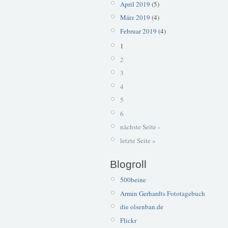
April 2019
(5)
März 2019
(4)
Februar 2019
(4)
1
2
3
4
5
6
nächste Seite ›
letzte Seite »
Blogroll
500beine
Armin Gerhardts Fototagebuch
die olsenban.de
Flickr