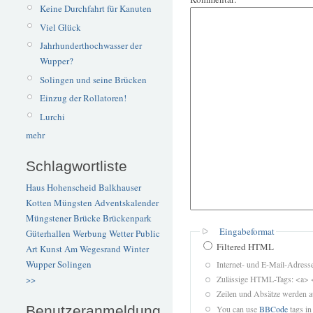
Keine Durchfahrt für Kanuten
Viel Glück
Jahrhunderthochwasser der
Wupper?
Solingen und seine Brücken
Einzug der Rollatoren!
Lurchi
mehr
Schlagwortliste
Haus Hohenscheid
Balkhauser
Kotten
Müngsten
Adventskalender
Müngstener Brücke
Brückenpark
Eingabeformat
Güterhallen
Werbung
Wetter
Public
Filtered HTML
Art
Kunst
Am Wegesrand
Winter
Wupper
Solingen
Internet- und E-Mail-Adres
Zulässige HTML-Tags: <a> 
>>
Zeilen und Absätze werden a
Benutzeranmeldung
You can use
BBCode
tags in