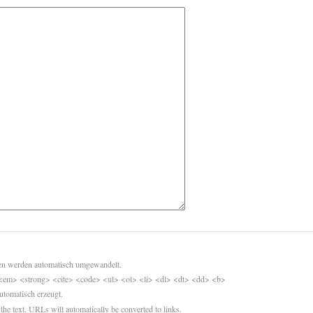
sen werden automatisch umgewandelt.
<em> <strong> <cite> <code> <ul> <ol> <li> <dl> <dt> <dd> <b>
utomatisch erzeugt.
 the text. URLs will automatically be converted to links.