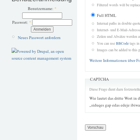
Filtered words will be replace
Benutzername:
*
Full HTML
Passwort:
*
Internal paths in double quot
Internet- und E-Mail-Adres
Zeilen und Absätze werden a
Neues Passwort anfordern
You can use
BBCode
tags in
Images can be added to this p
Weitere Informationen über F
CAPTCHA
Diese Frage dient dazu festzustel
Wie lautet das dritte Wort in 
„siduqes gap edas edeje ibiwa