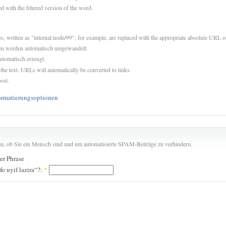
d with the filtered version of the word.
es, written as "internal:node/99", for example, are replaced with the appropriate absolute URL or
sen werden automatisch umgewandelt.
utomatisch erzeugt.
 the text. URLs will automatically be converted to links.
ost.
ormatierungsoptionen
len, ob Sie ein Mensch sind und um automatisierte SPAM-Beiträge zu verhindern.
der Phrase
fo uyif lazira“?:
*