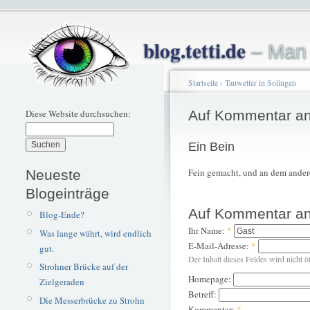
blog.tetti.de
– Man 
Startseite
›
Tauwetter in Solingen
Diese Website durchsuchen:
Auf Kommentar an
Ein Bein
Fein gemacht, und an dem ander
Neueste
Blogeinträge
Auf Kommentar an
Blog-Ende?
Ihr Name:
*
Was lange währt, wird endlich
E-Mail-Adresse:
*
gut.
Der Inhalt dieses Feldes wird nicht ö
Strohner Brücke auf der
Homepage:
Zielgeraden
Betreff:
Die Messerbrücke zu Strohn
Kommentar:
*