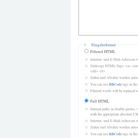
Eingabeformat
Filtered HTML
Internet- und E-Mail-Adressen 
Zulässige HTML-Tags: <a> <em>
<dd> <b>
Zeilen und Absätze werden autom
You can use
BBCode
tags in the
Filtered words will be replaced w
Full HTML
Internal paths in double quotes, 
with the appropriate absolute URL
Internet- und E-Mail-Adressen 
Zeilen und Absätze werden autom
You can use
BBCode
tags in the