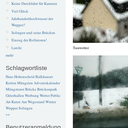
Keine Durchfahrt für Kanuten
Viel Glück
Jahrhunderthochwasser der
Wupper?
Solingen und seine Brücken
Einzug der Rollatoren!
Tauwetter
Lurchi
mehr
Schlagwortliste
Haus Hohenscheid
Balkhauser
Kotten
Müngsten
Adventskalender
Müngstener Brücke
Brückenpark
Güterhallen
Werbung
Wetter
Public
Art
Kunst
Am Wegesrand
Winter
Wupper
Solingen
>>
Benutzeranmeldung