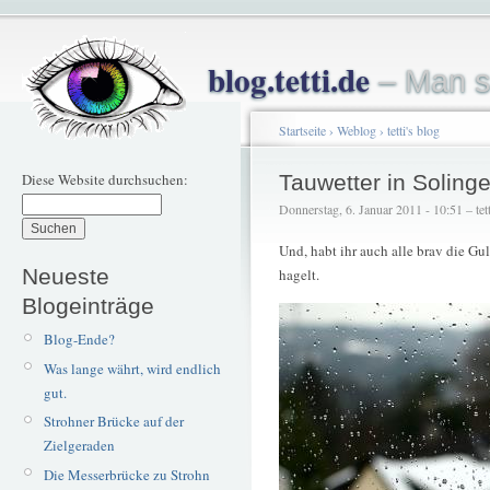
blog.tetti.de
– Man s
Startseite
›
Weblog
›
tetti's blog
Diese Website durchsuchen:
Tauwetter in Soling
Donnerstag, 6. Januar 2011 - 10:51 – tett
Und, habt ihr auch alle brav die Gu
Neueste
hagelt.
Blogeinträge
Blog-Ende?
Was lange währt, wird endlich
gut.
Strohner Brücke auf der
Zielgeraden
Die Messerbrücke zu Strohn