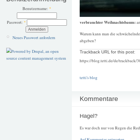
Benutzername:
*
verbrauchter Weihnachtsbaum:
a
Passwort:
*
Warum kann man die schwächelnden 
Neues Passwort anfordern
abgeben?
Trackback URL for this post:
https://blog.tetti.de/de/trackback/
tetti's blog
Kommentare
Hagel?
Es war doch nur von Regen die Rede.
Auf Kommentar antworten