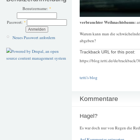
Benutzername:
*
verbrauchter Weihnachtsbaum:
a
Passwort:
*
Warum kann man die schwächelnden 
Neues Passwort anfordern
abgeben?
Trackback URL for this post:
https://blog.tetti.de/de/trackback/
tetti's blog
Kommentare
Hagel?
Es war doch nur von Regen die Rede.
Auf Kommentar antworten