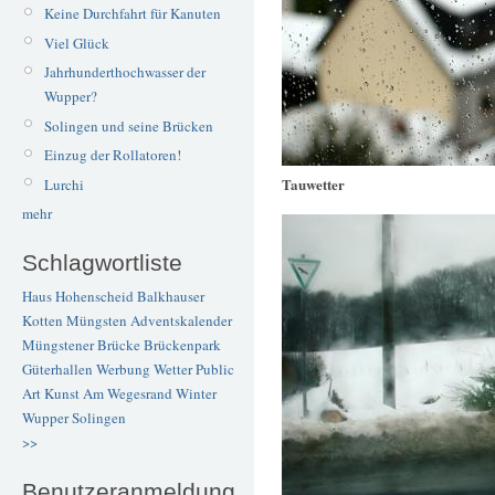
Keine Durchfahrt für Kanuten
Viel Glück
Jahrhunderthochwasser der
Wupper?
Solingen und seine Brücken
Einzug der Rollatoren!
Tauwetter
Lurchi
mehr
Schlagwortliste
Haus Hohenscheid
Balkhauser
Kotten
Müngsten
Adventskalender
Müngstener Brücke
Brückenpark
Güterhallen
Werbung
Wetter
Public
Art
Kunst
Am Wegesrand
Winter
Wupper
Solingen
>>
Benutzeranmeldung