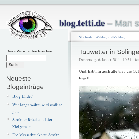
blog.tetti.de
– Man s
Startseite
›
Weblog
›
tetti's blog
Diese Website durchsuchen:
Tauwetter in Soling
Donnerstag, 6. Januar 2011 - 10:51 – tett
Und, habt ihr auch alle brav die Gu
Neueste
hagelt.
Blogeinträge
Blog-Ende?
Was lange währt, wird endlich
gut.
Strohner Brücke auf der
Zielgeraden
Die Messerbrücke zu Strohn