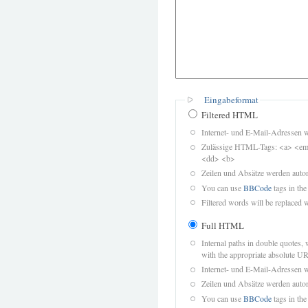
Eingabeformat
Filtered HTML
Internet- und E-Mail-Adressen 
Zulässige HTML-Tags: <a> <em>
<dd> <b>
Zeilen und Absätze werden autom
You can use
BBCode
tags in the
Filtered words will be replaced w
Full HTML
Internal paths in double quotes, 
with the appropriate absolute URL
Internet- und E-Mail-Adressen 
Zeilen und Absätze werden autom
You can use
BBCode
tags in the