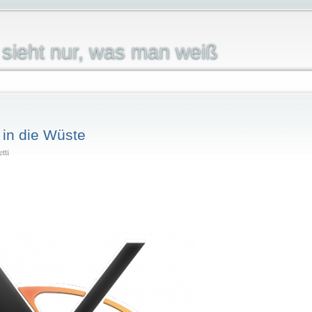
sieht nur, was man weiß
1 in die Wüste
tti