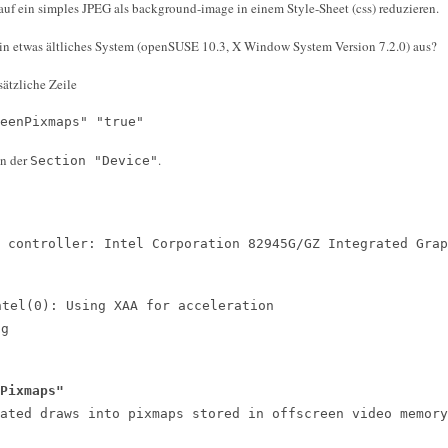
auf ein simples JPEG als background-image in einem Style-Sheet (css) reduzieren.
in etwas ältliches System (openSUSE 10.3, X Window System Version 7.2.0) aus?
sätzliche Zeile
enPixmaps" "true"
in der
.
Section "Device"
 controller: Intel Corporation 82945G/GZ Integrated Grap
ntel(0): Using XAA for acceleration
og
Pixmaps"
 draws into pixmaps stored in offscreen video memory