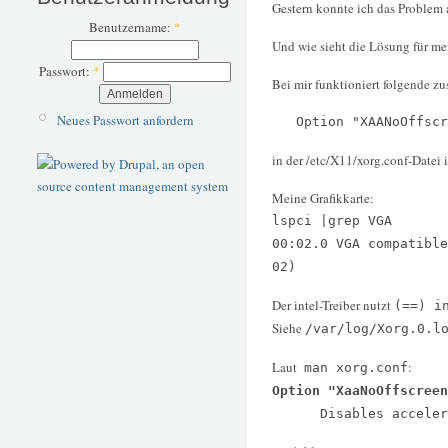
Gestern konnte ich das Problem 
Benutzername:
*
Und wie sieht die Lösung für me
Passwort:
*
Bei mir funktioniert folgende zu
Neues Passwort anfordern
Option "XAANoOffscre
in der /etc/X11/xorg.conf-Datei 
Meine Grafikkarte:
lspci |grep VGA
00:02.0 VGA compatible
02)
Der intel-Treiber nutzt
(==) i
Siehe
/var/log/Xorg.0.l
Laut
:
man xorg.conf
Option "XaaNoOffscreen
Disables accelerated