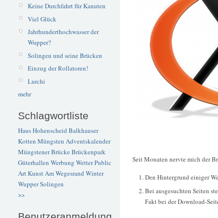
Keine Durchfahrt für Kanuten
Viel Glück
Jahrhunderthochwasser der
Wupper?
Solingen und seine Brücken
Einzug der Rollatoren!
Lurchi
mehr
Schlagwortliste
Haus Hohenscheid
Balkhauser
Kotten
Müngsten
Adventskalender
Müngstener Brücke
Brückenpark
Seit Monaten nervte mich der B
Güterhallen
Werbung
Wetter
Public
Art
Kunst
Am Wegesrand
Winter
Den Hintergrund einiger We
Wupper
Solingen
Bei ausgesuchten Seiten stel
>>
Fakt bei der Download-Seite
Benutzeranmeldung