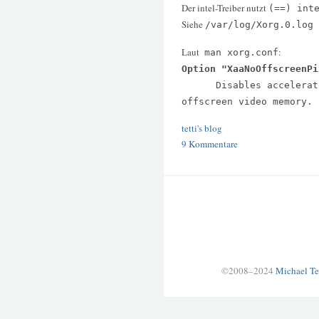
Der intel-Treiber nutzt
(==) int
Siehe
/var/log/Xorg.0.log
Laut
:
man xorg.conf
Option "XaaNoOffscreenPi
Disables accelerated 
offscreen video memory.
tetti's blog
9 Kommentare
©2008–2024
Michael Te