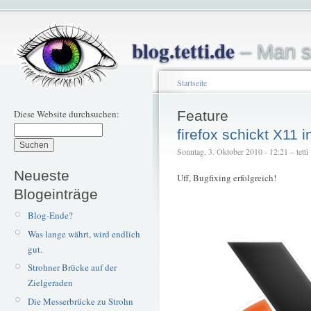
blog.tetti.de
– Man s
Startseite
Diese Website durchsuchen:
Feature
firefox schickt X11 
Sonntag, 3. Oktober 2010 - 12:21 – tetti
Neueste
Uff, Bugfixing erfolgreich!
Blogeinträge
Blog-Ende?
Was lange währt, wird endlich
gut.
Strohner Brücke auf der
Zielgeraden
Die Messerbrücke zu Strohn