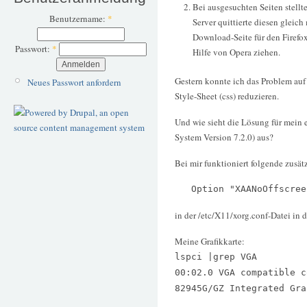
Bei ausgesuchten Seiten stellte
Benutzername:
*
Server quittierte diesen gleich
Download-Seite für den Firefox
Passwort:
*
Hilfe von Opera ziehen.
Gestern konnte ich das Problem au
Neues Passwort anfordern
Style-Sheet (css) reduzieren.
Und wie sieht die Lösung für mein
System Version 7.2.0) aus?
Bei mir funktioniert folgende zusät
Option "XAANoOffscreen
in der /etc/X11/xorg.conf-Datei in 
Meine Grafikkarte:
lspci |grep VGA
00:02.0 VGA compatible c
82945G/GZ Integrated Gra