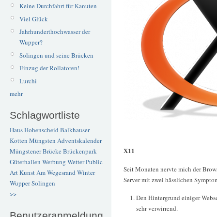
Keine Durchfahrt für Kanuten
Viel Glück
Jahrhunderthochwasser der
Wupper?
Solingen und seine Brücken
Einzug der Rollatoren!
Lurchi
mehr
Schlagwortliste
Haus Hohenscheid
Balkhauser
Kotten
Müngsten
Adventskalender
X11
Müngstener Brücke
Brückenpark
Güterhallen
Werbung
Wetter
Public
Seit Monaten nervte mich der Brow
Art
Kunst
Am Wegesrand
Winter
Server mit zwei hässlichen Sympto
Wupper
Solingen
>>
Den Hintergrund einiger Webse
sehr verwirrend.
Benutzeranmeldung