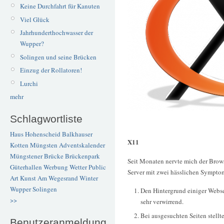
Keine Durchfahrt für Kanuten
Viel Glück
Jahrhunderthochwasser der
Wupper?
Solingen und seine Brücken
Einzug der Rollatoren!
Lurchi
mehr
Schlagwortliste
Haus Hohenscheid
Balkhauser
X11
Kotten
Müngsten
Adventskalender
Müngstener Brücke
Brückenpark
Seit Monaten nervte mich der Brow
Güterhallen
Werbung
Wetter
Public
Server mit zwei hässlichen Sympto
Art
Kunst
Am Wegesrand
Winter
Wupper
Solingen
Den Hintergrund einiger Webse
>>
sehr verwirrend.
Bei ausgesuchten Seiten stellte
Benutzeranmeldung