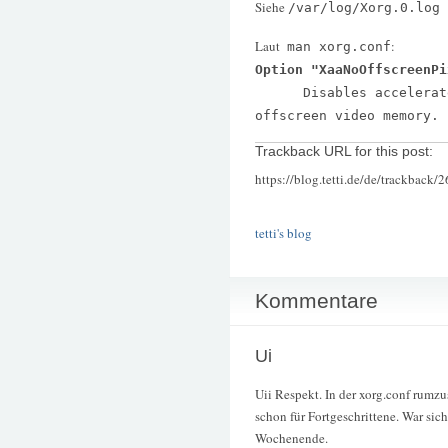
Siehe
/var/log/Xorg.0.log
Laut
:
man xorg.conf
Option "XaaNoOffscreenPi
Disables accelerated 
offscreen video memory.
Trackback URL for this post:
https://blog.tetti.de/de/trackback/
tetti's blog
Kommentare
Ui
Uii Respekt. In der xorg.conf rumzus
schon für Fortgeschrittene. War sic
Wochenende.