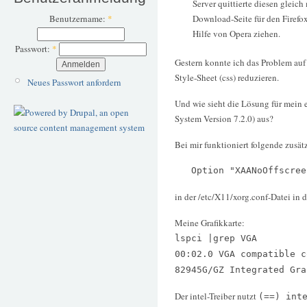
Server quittierte diesen gleich
Download-Seite für den Firefox
Benutzername:
*
Hilfe von Opera ziehen.
Passwort:
*
Gestern konnte ich das Problem au
Style-Sheet (css) reduzieren.
Neues Passwort anfordern
Und wie sieht die Lösung für mein
System Version 7.2.0) aus?
Bei mir funktioniert folgende zusät
Option "XAANoOffscreen
in der /etc/X11/xorg.conf-Datei in 
Meine Grafikkarte:
lspci |grep VGA
00:02.0 VGA compatible c
82945G/GZ Integrated Gra
Der intel-Treiber nutzt
(==) int