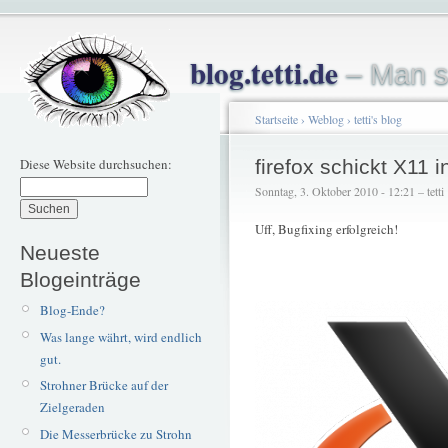
blog.tetti.de
– Man s
Startseite
›
Weblog
›
tetti's blog
Diese Website durchsuchen:
firefox schickt X11 
Sonntag, 3. Oktober 2010 - 12:21 – tetti
Uff, Bugfixing erfolgreich!
Neueste
Blogeinträge
Blog-Ende?
Was lange währt, wird endlich
gut.
Strohner Brücke auf der
Zielgeraden
Die Messerbrücke zu Strohn