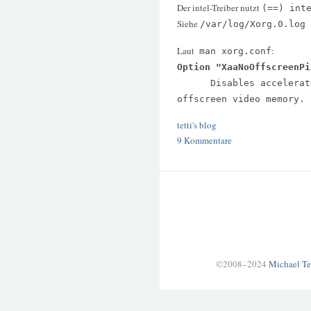
Der intel-Treiber nutzt
(==) int
Siehe
/var/log/Xorg.0.log
Laut
:
man xorg.conf
Option "XaaNoOffscreenPi
Disables accelerated 
offscreen video memory.
tetti's blog
9 Kommentare
©2008–2024
Michael Te