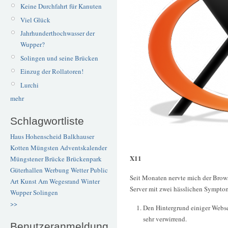
Keine Durchfahrt für Kanuten
Viel Glück
Jahrhunderthochwasser der
Wupper?
Solingen und seine Brücken
Einzug der Rollatoren!
Lurchi
mehr
Schlagwortliste
Haus Hohenscheid
Balkhauser
Kotten
Müngsten
Adventskalender
X11
Müngstener Brücke
Brückenpark
Güterhallen
Werbung
Wetter
Public
Seit Monaten nervte mich der Brow
Art
Kunst
Am Wegesrand
Winter
Server mit zwei hässlichen Sympto
Wupper
Solingen
>>
Den Hintergrund einiger Webse
sehr verwirrend.
Benutzeranmeldung