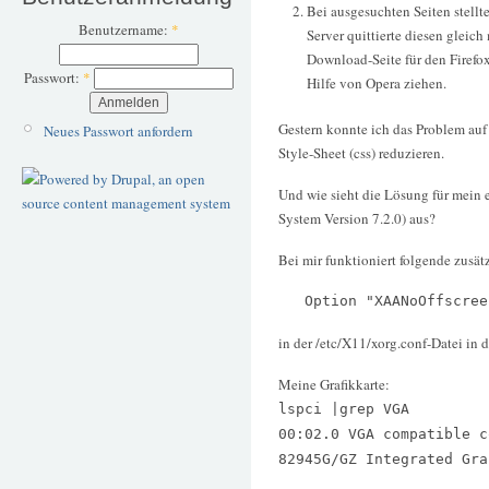
Bei ausgesuchten Seiten stellte
Benutzername:
*
Server quittierte diesen gleich
Download-Seite für den Firefox
Passwort:
*
Hilfe von Opera ziehen.
Gestern konnte ich das Problem au
Neues Passwort anfordern
Style-Sheet (css) reduzieren.
Und wie sieht die Lösung für mein
System Version 7.2.0) aus?
Bei mir funktioniert folgende zusät
Option "XAANoOffscreen
in der /etc/X11/xorg.conf-Datei in 
Meine Grafikkarte:
lspci |grep VGA
00:02.0 VGA compatible c
82945G/GZ Integrated Gra