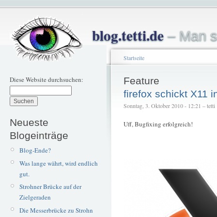
blog.tetti.de
– Man s
Startseite
Diese Website durchsuchen:
Feature
firefox schickt X11 
Sonntag, 3. Oktober 2010 - 12:21 – tetti
Neueste
Uff, Bugfixing erfolgreich!
Blogeinträge
Blog-Ende?
Was lange währt, wird endlich
gut.
Strohner Brücke auf der
Zielgeraden
Die Messerbrücke zu Strohn