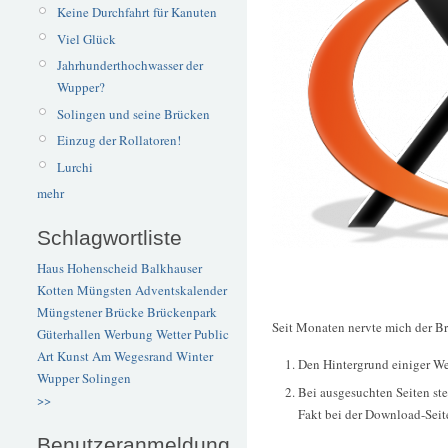
Keine Durchfahrt für Kanuten
Viel Glück
Jahrhunderthochwasser der
Wupper?
Solingen und seine Brücken
Einzug der Rollatoren!
Lurchi
mehr
Schlagwortliste
Haus Hohenscheid
Balkhauser
Kotten
Müngsten
Adventskalender
Müngstener Brücke
Brückenpark
Seit Monaten nervte mich der B
Güterhallen
Werbung
Wetter
Public
Art
Kunst
Am Wegesrand
Winter
Den Hintergrund einiger We
Wupper
Solingen
Bei ausgesuchten Seiten stel
>>
Fakt bei der Download-Seite
Benutzeranmeldung