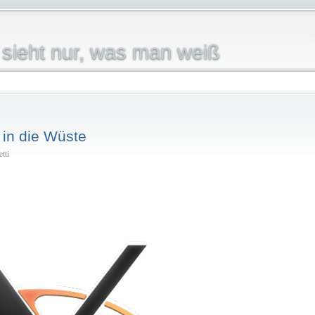
sieht nur, was man weiß
1 in die Wüste
tti