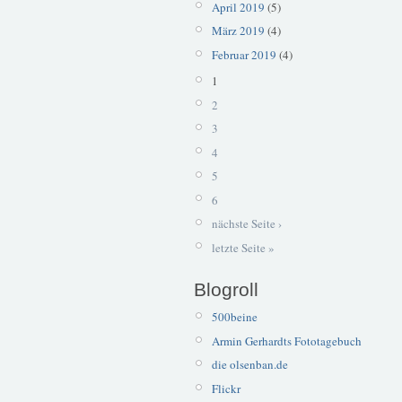
April 2019
(5)
März 2019
(4)
Februar 2019
(4)
1
2
3
4
5
6
nächste Seite ›
letzte Seite »
Blogroll
500beine
Armin Gerhardts Fototagebuch
die olsenban.de
Flickr