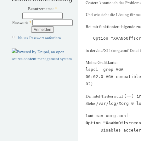
Gestern konnte ich das Problem 
Benutzername:
*
Und wie sieht die Lösung für me
Passwort:
*
Bei mir funktioniert folgende zu
Neues Passwort anfordern
Option "XAANoOffscre
in der /etc/X11/xorg.conf-Datei 
Meine Grafikkarte:
lspci |grep VGA
00:02.0 VGA compatible
02)
Der intel-Treiber nutzt
(==) i
Siehe
/var/log/Xorg.0.l
Laut
:
man xorg.conf
Option "XaaNoOffscreen
Disables accelerated