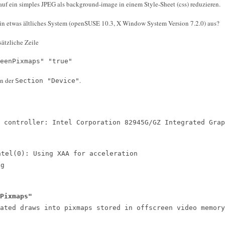
auf ein simples JPEG als background-image in einem Style-Sheet (css) reduzieren.
in etwas ältliches System (openSUSE 10.3, X Window System Version 7.2.0) aus?
sätzliche Zeile
enPixmaps" "true"
in der
.
Section "Device"
 controller: Intel Corporation 82945G/GZ Integrated Grap
ntel(0): Using XAA for acceleration
og
Pixmaps"
 draws into pixmaps stored in offscreen video memory