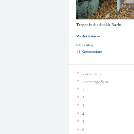
Treppe in die dunkle Nacht
Weiterlesen -»
tetti's blog
11 Kommentare
« erste Seite
‹ vorherige Seite
1
2
3
4
5
6