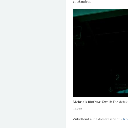
entstanden:
Mehr als fünf vor Zwölf:
Die defek
Tagen
Zutreffend auch dieser Bericht ?
Ro