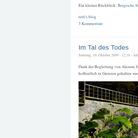
Ein kleiner Rückblick:
Bergische S
tetti's blog
3 Kommentare
Im Tal des Todes
Samstag, 10. Oktober 2009 - 12:18 – tett
Dank der Begleitung von Alesum, H
hoffentlich in Grenzen gehalten we