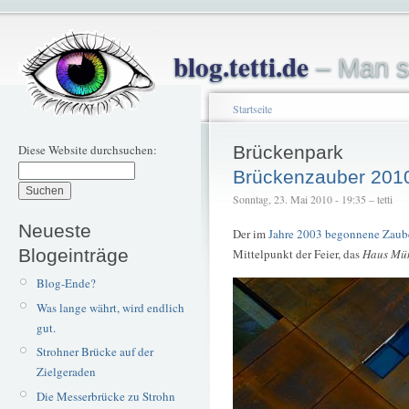
blog.tetti.de
– Man s
Startseite
Diese Website durchsuchen:
Brückenpark
Brückenzauber 201
Sonntag, 23. Mai 2010 - 19:35 – tetti
Neueste
Der im
Jahre 2003 begonnene Zaub
Blogeinträge
Mittelpunkt der Feier, das
Haus Mü
Blog-Ende?
Was lange währt, wird endlich
gut.
Strohner Brücke auf der
Zielgeraden
Die Messerbrücke zu Strohn