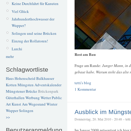
Keine Durchfahrt für Kanuten
Viel Glück
Jahrhunderthochwasser der
Wupper?
Solingen und seine Brücken
Einzug der Rollatoren!
Lurchi
Rost am Bau
mehr
Frage am Rande:
Junger Mann, in d
Schlagwortliste
gebaut habe. Warum steht das alte
Haus Hohenscheid
Balkhauser
tetti's blog
Kotten
Müngsten
Adventskalender
1 Kommentar
Müngstener Brücke
Brückenpark
Güterhallen
Werbung
Wetter
Public
Art
Kunst
Am Wegesrand
Winter
Wupper
Solingen
Ausblick im Müngst
>>
Donnerstag, 20. Mai 2010 - 20:48 – tetti
Benutzeranmeldung
Im Januar 2009 präsentiert ich hier