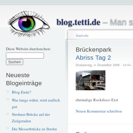
blog.tetti.de
– Man s
Startseite
Diese Website durchsuchen:
Brückenpark
Abriss Tag 2
Donnerstag, 4. Dezember 2008 - 14:54 – 
Neueste
Blogeinträge
Blog-Ende?
ehemalige Rockdisco Exit
Was lange währt, wird endlich
gut.
Neuen Kommentar schreiben
Strohner Brücke auf der
Zielgeraden
Die Messerbrücke zu Strohn