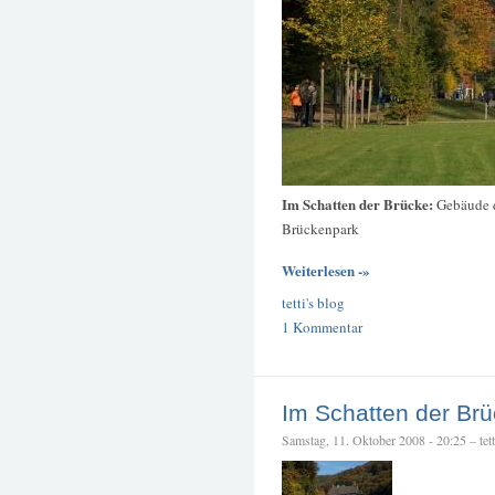
Im Schatten der Brücke:
Gebäude 
Brückenpark
Weiterlesen -»
tetti's blog
1 Kommentar
Im Schatten der Br
Samstag, 11. Oktober 2008 - 20:25 – tett