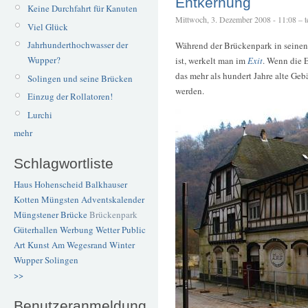
Entkernung
Keine Durchfahrt für Kanuten
Mittwoch, 3. Dezember 2008 - 11:08 – te
Viel Glück
Jahrhunderthochwasser der
Während der Brückenpark in seinen 
Wupper?
ist, werkelt man im
Exit
. Wenn die E
das mehr als hundert Jahre alte Ge
Solingen und seine Brücken
werden.
Einzug der Rollatoren!
Lurchi
mehr
Schlagwortliste
Haus Hohenscheid
Balkhauser
Kotten
Müngsten
Adventskalender
Müngstener Brücke
Brückenpark
Güterhallen
Werbung
Wetter
Public
Art
Kunst
Am Wegesrand
Winter
Wupper
Solingen
>>
Benutzeranmeldung