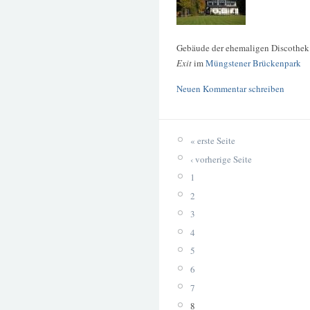
Gebäude der ehemaligen Discothek
Exit
im
Müngstener Brückenpark
Neuen Kommentar schreiben
« erste Seite
‹ vorherige Seite
1
2
3
4
5
6
7
8