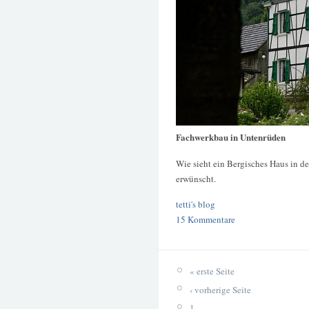
Fachwerkbau in Untenrüden
Wie sieht ein Bergisches Haus in d
erwünscht.
tetti's blog
15 Kommentare
« erste Seite
‹ vorherige Seite
1