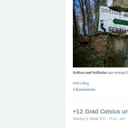
Schloss und Seilbahn:
nur wenige 
tetti's blog
4 Kommentare
+12 Grad Celsius u
Samstag, 8. Januar 2011 - 15:44 – tetti