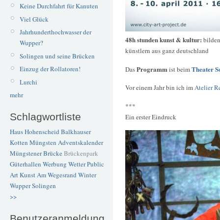
Keine Durchfahrt für Kanuten
Viel Glück
Jahrhunderthochwasser der
48h stunden kunst & kultur:
bilden
Wupper?
künstlern aus ganz deutschland
Solingen und seine Brücken
Programm
Theater S
Einzug der Rollatoren!
Das
ist beim
Lurchi
Vor einem Jahr bin ich im
Atelier R
mehr
***
Schlagwortliste
Ein erster Eindruck
Haus Hohenscheid
Balkhauser
Kotten
Müngsten
Adventskalender
Müngstener Brücke
Brückenpark
Güterhallen
Werbung
Wetter
Public
Art
Kunst
Am Wegesrand
Winter
Wupper
Solingen
>>
Benutzeranmeldung