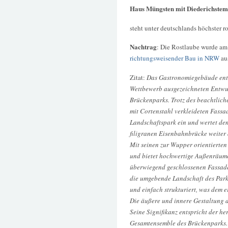
Haus Müngsten mit Diederichstem
steht unter deutschlands höchster 
Nachtrag
: Die Rostlaube wurde am
richtungsweisender Bau in NRW
au
Zitat:
Das Gastronomiegebäude ents
Wettbewerb ausgezeichneten Entwu
Brückenparks. Trotz des beachtlich
mit Cortenstahl verkleideten Fassa
Landschaftspark ein und wertet den
filigranen Eisenbahnbrücke weiter 
Mit seinen zur Wupper orientierten 
und bietet hochwertige Außenräume 
überwiegend geschlossenen Fassade
die umgebende Landschaft des Parks 
und einfach strukturiert, was dem 
Die äußere und innere Gestaltung 
Seine Signifikanz entspricht der 
Gesamtensemble des Brückenparks.