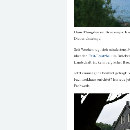
Haus Müngsten im Brückenpark 
Diederichstempel
Seit Wochen regt sich mindestens 5
über den
Exit-Ersatzbau
im Brückenp
Landschaft, ist kein bergischer Bau.
Jetzt einmal ganz konkret gefragt: 
Fachwerkhaus errichtet? Ich rede je
Fachwerk.