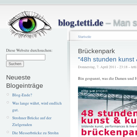
blog.tetti.de
– Man s
Startseite
Diese Website durchsuchen:
Brückenpark
"48h stunden kunst &
Donnerstag, 7. April 2011 - 23:18 – tetti
Neueste
Bin gespannt, was die Damen und He
Blogeinträge
Blog-Ende?
Was lange währt, wird endlich
gut.
Strohner Brücke auf der
Zielgeraden
Die Messerbrücke zu Strohn