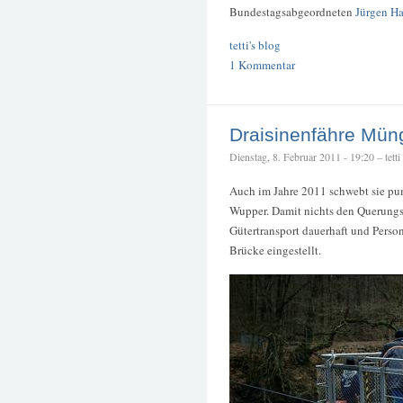
Bundestagsabgeordneten
Jürgen Ha
tetti's blog
1 Kommentar
Draisinenfähre Mün
Dienstag, 8. Februar 2011 - 19:20 – tetti
Auch im Jahre 2011 schwebt sie pu
Wupper. Damit nichts den Querungsg
Gütertransport dauerhaft und Pers
Brücke eingestellt.