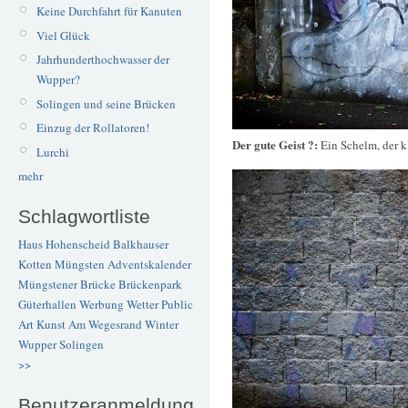
Keine Durchfahrt für Kanuten
Viel Glück
Jahrhunderthochwasser der
Wupper?
Solingen und seine Brücken
Einzug der Rollatoren!
Der gute Geist ?:
Ein Schelm, der k
Lurchi
mehr
Schlagwortliste
Haus Hohenscheid
Balkhauser
Kotten
Müngsten
Adventskalender
Müngstener Brücke
Brückenpark
Güterhallen
Werbung
Wetter
Public
Art
Kunst
Am Wegesrand
Winter
Wupper
Solingen
>>
Benutzeranmeldung