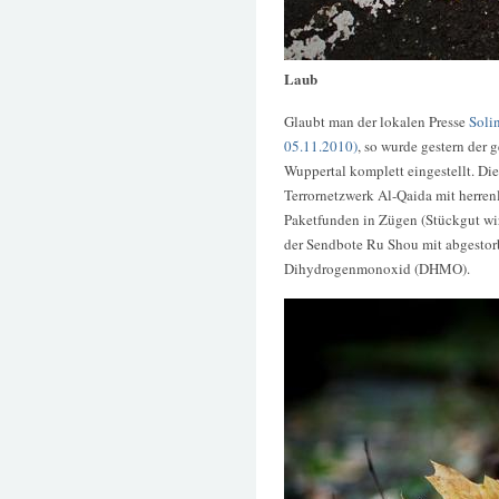
Laub
Glaubt man der lokalen Presse
Soli
05.11.2010)
, so wurde gestern der
Wuppertal komplett eingestellt. Die
Terrornetzwerk Al-Qaida mit herren
Paketfunden in Zügen (Stückgut wir 
der Sendbote Ru Shou mit abgestor
Dihydrogenmonoxid (DHMO).