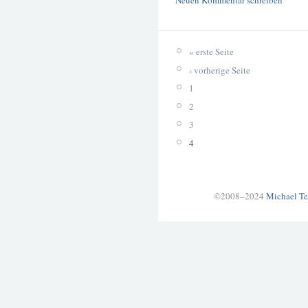
Neuen Kommentar schreiben
« erste Seite
‹ vorherige Seite
1
2
3
4
©2008–2024
Michael Te