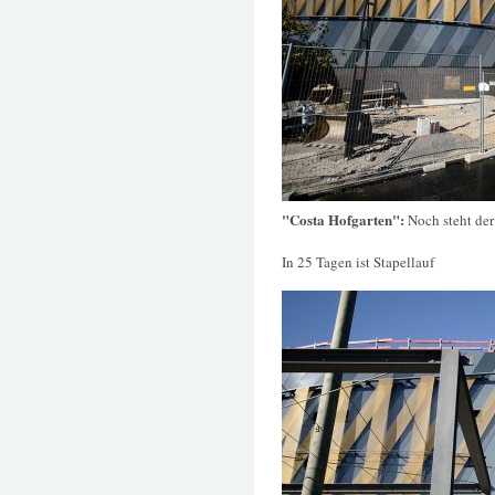
"Costa Hofgarten":
Noch steht de
In 25 Tagen ist Stapellauf