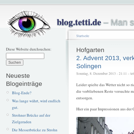
blog.tetti.de
– Man s
Startseite
Diese Website durchsuchen:
Hofgarten
2. Advent 2013, ver
Solingen
Sonntag, 8. Dezember 2013 - 21:11 – tet
Neueste
Blogeinträge
Leider spielte das Wetter nicht so 
die verbliebenen Reste versuchte m
Blog-Ende?
entsorgen.
Was lange währt, wird endlich
gut.
Hier ein paar Impressionen aus der 
Strohner Brücke auf der
Zielgeraden
Die Messerbrücke zu Strohn