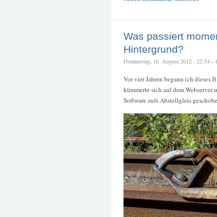
Was passiert mome
Hintergrund?
Donnerstag, 16. August 2012 - 22:54 – te
Vor vier Jahren begann ich dieses
B
kümmerte sich auf dem Webserver um
Software aufs Abstellgleis geschobe