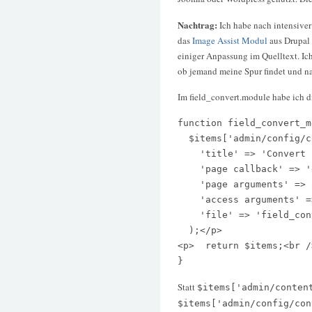
Nachtrag:
Ich habe nach intensive
das
Image Assist Modul
aus Drupal 
einiger Anpassung im Quelltext. Ich
ob jemand meine Spur findet und na
Im field_convert.module habe ich 
function field_convert_m
  $items['admin/config/c
    'title' => 'Convert 
    'page callback' => '
    'page arguments' => 
    'access arguments' =
    'file' => 'field_con
  );</p>

<p>  return $items;<br />
}
Statt
$items['admin/conten
$items['admin/config/con