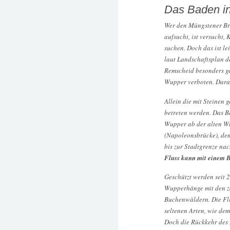
Das Baden in
Wer den Müngstener Br
aufsucht, ist versucht
suchen. Doch das ist le
laut Landschaftsplan d
Remscheid besonders ge
Wupper verboten. Darau
Allein die mit Steinen 
betreten werden. Das Ba
Wupper ab der alten 
(Napoleonsbrücke), den
bis zur Stadtgrenze na
Fluss kann mit einem 
Geschützt werden seit 
Wupperhänge mit den z
Buchenwäldern. Die Fli
seltenen Arten, wie de
Doch die Rückkehr des L