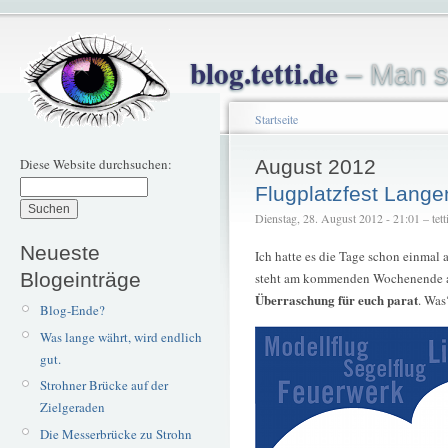
blog.tetti.de
– Man s
Startseite
Diese Website durchsuchen:
August 2012
Flugplatzfest Lange
Dienstag, 28. August 2012 - 21:01 – tett
Neueste
Ich hatte es die Tage schon einmal
Blogeinträge
steht am kommenden Wochenende an.
Überraschung für euch parat
. Was
Blog-Ende?
Was lange währt, wird endlich
gut.
Strohner Brücke auf der
Zielgeraden
Die Messerbrücke zu Strohn