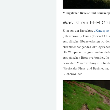
Müngstener Brücke und Brücken
Was ist ein FFH-Ge
Zitat aus der Broschüre
„Kanusport
(Pflanzenwelt), Fauna (Tierwelt), H
europäischer Ebene erlassen worden
zusammenhängendes, ökologisches 
Die Wupper mit angrenzenden Siefe
europäischen Biotopverbundes. Im
besondere Verantwortung z.B. für d
(Fisch), das Fluss- und Bachneuna
Buchenwälder.