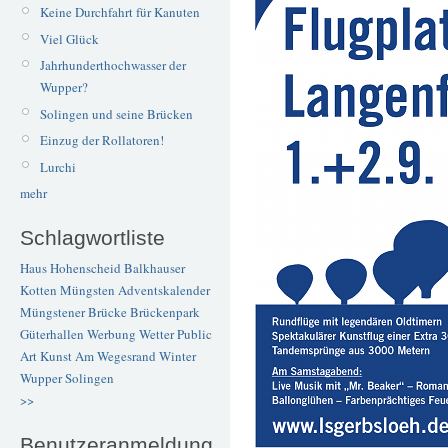
Keine Durchfahrt für Kanuten
Viel Glück
Jahrhunderthochwasser der
Wupper?
Solingen und seine Brücken
Einzug der Rollatoren!
Lurchi
mehr
Schlagwortliste
Haus Hohenscheid
Balkhauser
Kotten
Müngsten
Adventskalender
Müngstener Brücke
Brückenpark
Güterhallen
Werbung
Wetter
Public
Art
Kunst
Am Wegesrand
Winter
Wupper
Solingen
>>
Benutzeranmeldung