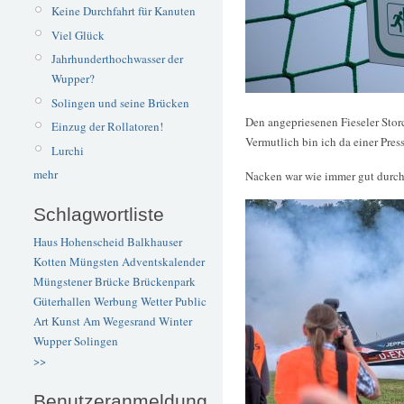
Keine Durchfahrt für Kanuten
Viel Glück
Jahrhunderthochwasser der
Wupper?
Solingen und seine Brücken
Den angepriesenen Fieseler Storc
Einzug der Rollatoren!
Vermutlich bin ich da einer Press
Lurchi
mehr
Nacken war wie immer gut durch,
Schlagwortliste
Haus Hohenscheid
Balkhauser
Kotten
Müngsten
Adventskalender
Müngstener Brücke
Brückenpark
Güterhallen
Werbung
Wetter
Public
Art
Kunst
Am Wegesrand
Winter
Wupper
Solingen
>>
Benutzeranmeldung