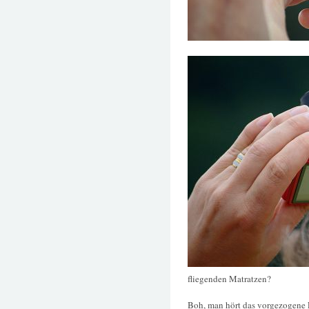
fliegenden Matratzen?
Boh, man hört das vorgezogene F