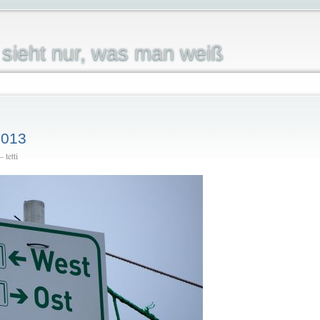
sieht nur, was man weiß
2013
 tetti