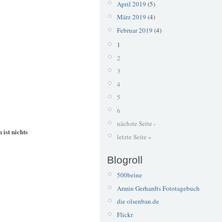
April 2019
(5)
März 2019
(4)
Februar 2019
(4)
1
2
3
4
5
6
nächste Seite ›
 ist nichts
letzte Seite »
Blogroll
500beine
Armin Gerhardts Fototagebuch
die olsenban.de
Flickr