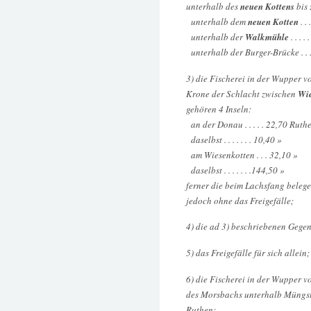
unterhalb des
neuen Kottens
bis 
unterhalb dem
neuen Kotten
. .
unterhalb der
Walkmühle
. . . .
unterhalb der Burger-Brücke . . 
3) die Fischerei in der Wupper v
Krone der Schlacht zwischen
Wie
gehören 4 Inseln:
an der Donau . . . . . 22,70 Ruth
daselbst . . . . . . . 10,40 »
am Wiesenkotten . . . 32,10 »
daselbst . . . . . . .144,50 »
ferner die beim Lachsfang beleg
jedoch ohne das Freigefälle;
4) die ad 3) beschriebenen Gegen
5) das Freigefälle für sich allein;
6) die Fischerei in der Wupper v
des Morsbachs unterhalb Müngste
Ruthen;