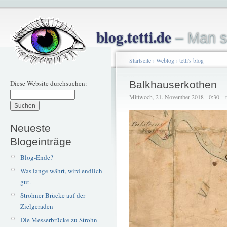
blog.tetti.de
– Man s
Startseite
›
Weblog
›
tetti's blog
Diese Website durchsuchen:
Balkhauserkothen
Mittwoch, 21. November 2018 - 0:30 – te
Neueste
Blogeinträge
Blog-Ende?
Was lange währt, wird endlich
gut.
Strohner Brücke auf der
Zielgeraden
Die Messerbrücke zu Strohn