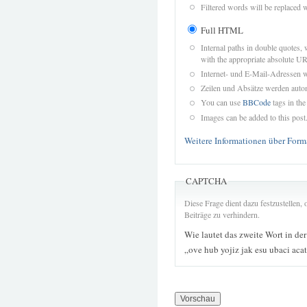
Filtered words will be replaced w
Full HTML
Internal paths in double quotes, 
with the appropriate absolute URL
Internet- und E-Mail-Adressen 
Zeilen und Absätze werden autom
You can use
BBCode
tags in the
Images can be added to this post
Weitere Informationen über Form
CAPTCHA
Diese Frage dient dazu festzustellen
Beiträge zu verhindern.
Wie lautet das zweite Wort in de
„ove hub yojiz jak esu ubaci aca