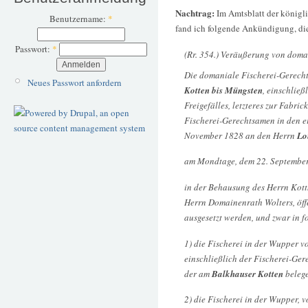
Nachtrag:
Im Amtsblatt der königl
Benutzername:
*
fand ich folgende Ankündigung, di
Passwort:
*
(Rr. 354.) Veräußerung von domani
Die domaniale Fischerei-Gerech
Neues Passwort anfordern
Kotten bis Müngsten
, einschlie
Freigefälles, letzteres zur Fabr
Fischerei-Gerechtsamen in den 
November 1828 an den Herrn
Lo
am Mondtage, dem 22. September
in der Behausung des Herrn Kott
Herrn Domainenrath Wolters, öff
ausgesetzt werden, und zwar in f
1) die Fischerei in der Wupper 
einschließlich der Fischerei-Ge
der am
Balkhauser Kotten
belege
2) die Fischerei in der Wupper, 