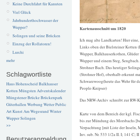
Keine Durchfahrt für Kanuten
Viel Glück
Jahrhunderthochwasser der
Wupper?
Kartenausschnitt um 1820
Solingen und seine Brücken
Ich mag alte Landkarten! Hier eine
Einzug der Rollatoren!
Links oben der Bielsteiner Kotten (B
Lurchi
Wupper, Balkhauserkothen, Glüder 
mehr
Wupper und einem Steg, Sengbach.
Strohner Bach. Das heutiger Soling
Schlagwortliste
(Strohner Hof), oberhalb erkennt 
Schwarzwoog(heute das Wehr für das
Haus Hohenscheid
Balkhauser
People-Knipser)
Kotten
Müngsten
Adventskalender
Müngstener Brücke
Brückenpark
Das NRW-Archiv schreibt zur RW-K
Güterhallen
Werbung
Wetter
Public
Art
Kunst
Am Wegesrand
Winter
Karte von dem Bereich der kgl. Fis
Wupper
Solingen
bis zur Mündung des Morsbachs [bei
>>
Verpachtung [mit Liste der Inseln,
Inv. sub. Nr. 533 1/2a II. I; 141 C; I
Benutzeranmeldung