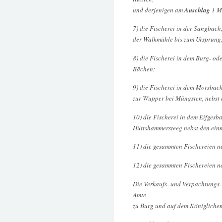
und derjenigen am
Anschlag
1 M
7) die Fischerei in der Sangbac
der Walkmühle bis zum Ursprung,
8) die Fischerei in dem Burg- o
Bächen;
9) die Fischerei in dem Morsbac
zur Wupper bei Müngsten, nebst 
10) die Fischerei in dem Eifges
Hüttshammersteeg nebst den ein
11) die gesammten Fischereien neb
12) die gesammten Fischereien ne
Die Verkaufs- und Verpachtungs
Amte
zu Burg und auf dem Königlichen