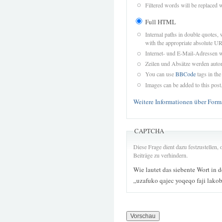
Filtered words will be replaced w
Full HTML
Internal paths in double quotes, 
with the appropriate absolute URL
Internet- und E-Mail-Adressen 
Zeilen und Absätze werden autom
You can use
BBCode
tags in the
Images can be added to this post
Weitere Informationen über Form
CAPTCHA
Diese Frage dient dazu festzustellen
Beiträge zu verhindern.
Wie lautet das siebente Wort in 
„uzafuko qajec yoqeqo faji lak