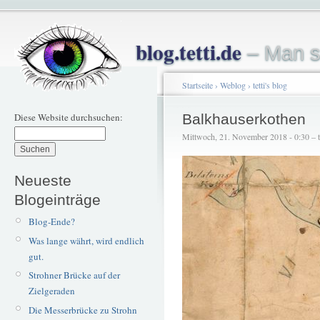
blog.tetti.de
– Man s
Startseite
›
Weblog
›
tetti's blog
Diese Website durchsuchen:
Balkhauserkothen
Mittwoch, 21. November 2018 - 0:30 – te
Neueste
Blogeinträge
Blog-Ende?
Was lange währt, wird endlich
gut.
Strohner Brücke auf der
Zielgeraden
Die Messerbrücke zu Strohn