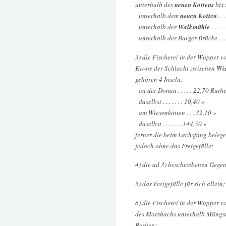
unterhalb des
neuen Kottens
bis 
unterhalb dem
neuen Kotten
. .
unterhalb der
Walkmühle
. . . .
unterhalb der Burger-Brücke . . 
3) die Fischerei in der Wupper v
Krone der Schlacht zwischen
Wie
gehören 4 Inseln:
an der Donau . . . . . 22,70 Ruth
daselbst . . . . . . . 10,40 »
am Wiesenkotten . . . 32,10 »
daselbst . . . . . . .144,50 »
ferner die beim Lachsfang beleg
jedoch ohne das Freigefälle;
4) die ad 3) beschriebenen Gegen
5) das Freigefälle für sich allein;
6) die Fischerei in der Wupper v
des Morsbachs unterhalb Müngste
Ruthen;