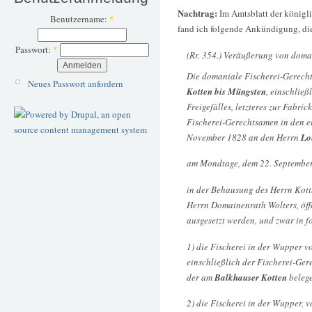
Nachtrag:
Im Amtsblatt der königl
Benutzername:
*
fand ich folgende Ankündigung, di
Passwort:
*
(Rr. 354.) Veräußerung von domani
Die domaniale Fischerei-Gerech
Neues Passwort anfordern
Kotten bis Müngsten
, einschlie
Freigefälles, letzteres zur Fabr
Fischerei-Gerechtsamen in den 
November 1828 an den Herrn
Lo
am Mondtage, dem 22. September
in der Behausung des Herrn Kott
Herrn Domainenrath Wolters, öff
ausgesetzt werden, und zwar in f
1) die Fischerei in der Wupper 
einschließlich der Fischerei-Ge
der am
Balkhauser Kotten
belege
2) die Fischerei in der Wupper, 