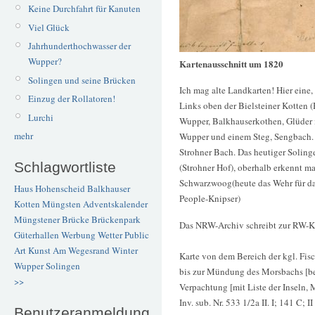
Keine Durchfahrt für Kanuten
Viel Glück
Jahrhunderthochwasser der
Wupper?
Kartenausschnitt um 1820
Solingen und seine Brücken
Ich mag alte Landkarten! Hier eine
Einzug der Rollatoren!
Links oben der Bielsteiner Kotten (B
Lurchi
Wupper, Balkhauserkothen, Glüder 
mehr
Wupper und einem Steg, Sengbach.
Strohner Bach. Das heutiger Soling
Schlagwortliste
(Strohner Hof), oberhalb erkennt 
Schwarzwoog(heute das Wehr für das
Haus Hohenscheid
Balkhauser
People-Knipser)
Kotten
Müngsten
Adventskalender
Müngstener Brücke
Brückenpark
Das NRW-Archiv schreibt zur RW-K
Güterhallen
Werbung
Wetter
Public
Art
Kunst
Am Wegesrand
Winter
Karte von dem Bereich der kgl. Fis
Wupper
Solingen
bis zur Mündung des Morsbachs [bei
>>
Verpachtung [mit Liste der Inseln,
Inv. sub. Nr. 533 1/2a II. I; 141 C; I
Benutzeranmeldung