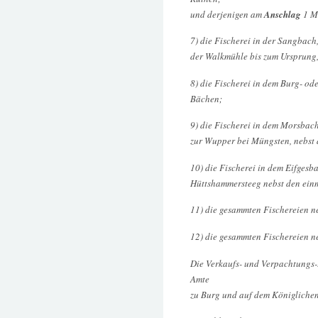
und derjenigen am
Anschlag
1 M
7) die Fischerei in der Sangbac
der Walkmühle bis zum Ursprung,
8) die Fischerei in dem Burg- o
Bächen;
9) die Fischerei in dem Morsbac
zur Wupper bei Müngsten, nebst 
10) die Fischerei in dem Eifges
Hüttshammersteeg nebst den ein
11) die gesammten Fischereien neb
12) die gesammten Fischereien ne
Die Verkaufs- und Verpachtungs
Amte
zu Burg und auf dem Königlichen