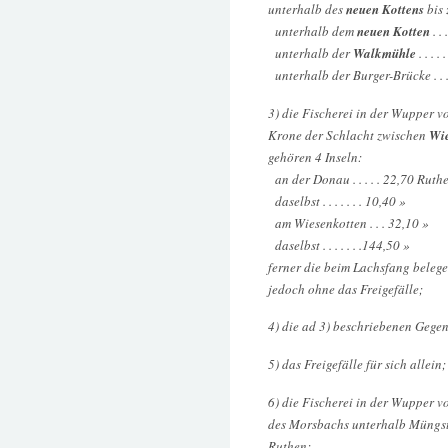
unterhalb des
neuen Kottens
bis 
unterhalb dem
neuen Kotten
. .
unterhalb der
Walkmühle
. . . .
unterhalb der Burger-Brücke . . 
3) die Fischerei in der Wupper v
Krone der Schlacht zwischen
Wie
gehören 4 Inseln:
an der Donau . . . . . 22,70 Ruth
daselbst . . . . . . . 10,40 »
am Wiesenkotten . . . 32,10 »
daselbst . . . . . . .144,50 »
ferner die beim Lachsfang beleg
jedoch ohne das Freigefälle;
4) die ad 3) beschriebenen Gegen
5) das Freigefälle für sich allein;
6) die Fischerei in der Wupper v
des Morsbachs unterhalb Müngste
Ruthen;