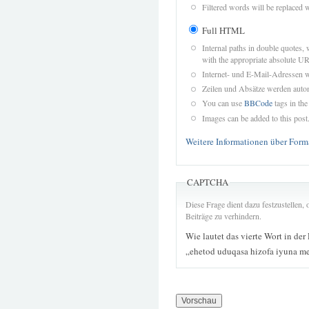
Filtered words will be replaced w
Full HTML
Internal paths in double quotes, 
with the appropriate absolute URL
Internet- und E-Mail-Adressen 
Zeilen und Absätze werden autom
You can use
BBCode
tags in the
Images can be added to this post
Weitere Informationen über Form
CAPTCHA
Diese Frage dient dazu festzustellen
Beiträge zu verhindern.
Wie lautet das vierte Wort in der
„ehetod uduqasa hizofa iyuna m