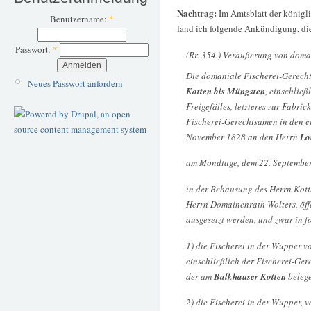
Nachtrag:
Im Amtsblatt der königl
Benutzername:
*
fand ich folgende Ankündigung, di
Passwort:
*
(Rr. 354.) Veräußerung von domani
Die domaniale Fischerei-Gerech
Neues Passwort anfordern
Kotten bis Müngsten
, einschlie
Freigefälles, letzteres zur Fabr
Fischerei-Gerechtsamen in den 
November 1828 an den Herrn
Lo
am Mondtage, dem 22. September
in der Behausung des Herrn Kott
Herrn Domainenrath Wolters, öff
ausgesetzt werden, und zwar in f
1) die Fischerei in der Wupper 
einschließlich der Fischerei-Ge
der am
Balkhauser Kotten
belege
2) die Fischerei in der Wupper, 