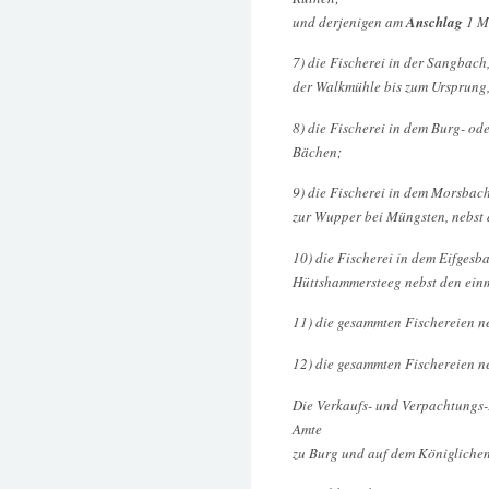
und derjenigen am
Anschlag
1 M
7) die Fischerei in der Sangbac
der Walkmühle bis zum Ursprung,
8) die Fischerei in dem Burg- o
Bächen;
9) die Fischerei in dem Morsbac
zur Wupper bei Müngsten, nebst 
10) die Fischerei in dem Eifges
Hüttshammersteeg nebst den ein
11) die gesammten Fischereien neb
12) die gesammten Fischereien ne
Die Verkaufs- und Verpachtungs
Amte
zu Burg und auf dem Königlichen