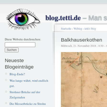
blog.tetti.de
– Man s
Startseite
›
Weblog
›
tetti's blog
Diese Website durchsuchen:
Balkhauserkothen
Mittwoch, 21. November 2018 - 0:30 – te
Neueste
Blogeinträge
Blog-Ende?
Was lange währt, wird endlich
gut.
Strohner Brücke auf der
Zielgeraden
Die Messerbrücke zu Strohn