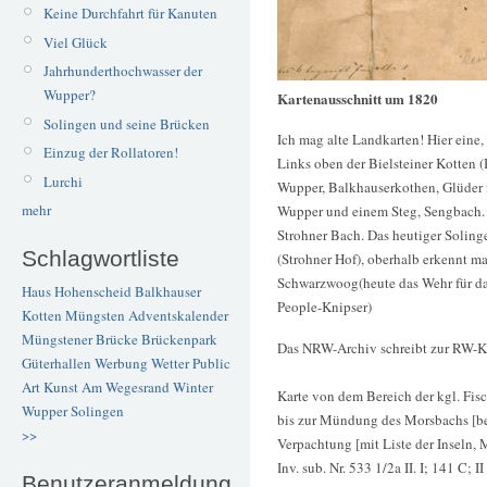
Keine Durchfahrt für Kanuten
Viel Glück
Jahrhunderthochwasser der
Wupper?
Kartenausschnitt um 1820
Solingen und seine Brücken
Ich mag alte Landkarten! Hier eine
Einzug der Rollatoren!
Links oben der Bielsteiner Kotten (B
Lurchi
Wupper, Balkhauserkothen, Glüder 
mehr
Wupper und einem Steg, Sengbach.
Strohner Bach. Das heutiger Soling
Schlagwortliste
(Strohner Hof), oberhalb erkennt 
Schwarzwoog(heute das Wehr für das
Haus Hohenscheid
Balkhauser
People-Knipser)
Kotten
Müngsten
Adventskalender
Müngstener Brücke
Brückenpark
Das NRW-Archiv schreibt zur RW-K
Güterhallen
Werbung
Wetter
Public
Art
Kunst
Am Wegesrand
Winter
Karte von dem Bereich der kgl. Fis
Wupper
Solingen
bis zur Mündung des Morsbachs [bei
>>
Verpachtung [mit Liste der Inseln,
Inv. sub. Nr. 533 1/2a II. I; 141 C; I
Benutzeranmeldung