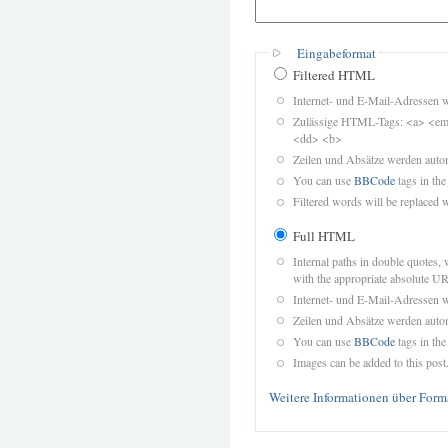
Eingabeformat
Filtered HTML
Internet- und E-Mail-Adressen 
Zulässige HTML-Tags: <a> <em>
<dd> <b>
Zeilen und Absätze werden autom
You can use
BBCode
tags in the
Filtered words will be replaced w
Full HTML
Internal paths in double quotes, 
with the appropriate absolute URL
Internet- und E-Mail-Adressen 
Zeilen und Absätze werden autom
You can use
BBCode
tags in the
Images can be added to this post
Weitere Informationen über Form