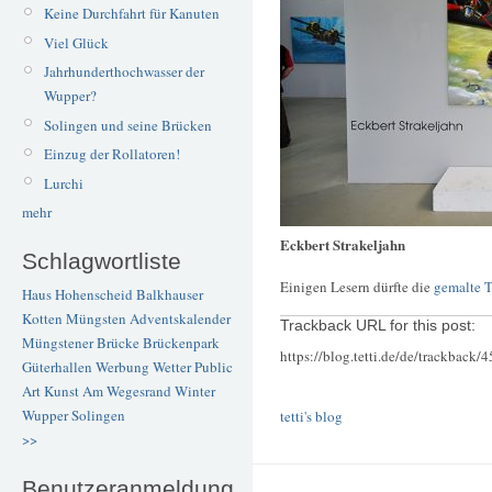
Keine Durchfahrt für Kanuten
Viel Glück
Jahrhunderthochwasser der
Wupper?
Solingen und seine Brücken
Einzug der Rollatoren!
Lurchi
mehr
Eckbert Strakeljahn
Schlagwortliste
Einigen Lesern dürfte die
gemalte T
Haus Hohenscheid
Balkhauser
Kotten
Müngsten
Adventskalender
Trackback URL for this post:
Müngstener Brücke
Brückenpark
https://blog.tetti.de/de/trackback/
Güterhallen
Werbung
Wetter
Public
Art
Kunst
Am Wegesrand
Winter
Wupper
Solingen
tetti's blog
>>
Benutzeranmeldung