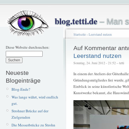
blog.tetti.de
– Man s
Startseite
›
Leerstand nutzen
Diese Website durchsuchen:
Auf Kommentar ant
Leerstand nutzen
Sonntag, 24. Juni 2012 - 21:52 – tetti
Neueste
In einem der Ateliers der Güterhall
Blogeinträge
Gründungsmitgliedes frei wurde, gi
Einblick in seine künstlerische Welt
Blog-Ende?
Kunstwerke bekannt, die Hauswän
Was lange währt, wird endlich
gut.
Strohner Brücke auf der
Zielgeraden
Die Messerbrücke zu Strohn