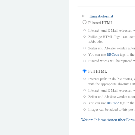
Eingabeformat
Filtered HTML
Internet- und E-Mail-Adressen 
Zulässige HTML-Tags: <a> <em>
<dd> <b>
Zeilen und Absätze werden autom
You can use
BBCode
tags in the
Filtered words will be replaced w
Full HTML
Internal paths in double quotes, 
with the appropriate absolute URL
Internet- und E-Mail-Adressen 
Zeilen und Absätze werden autom
You can use
BBCode
tags in the
Images can be added to this post
Weitere Informationen über Form