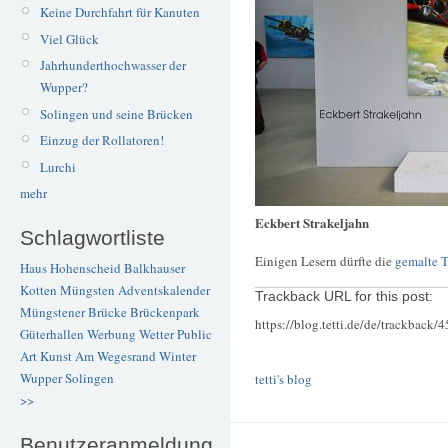
Keine Durchfahrt für Kanuten
Viel Glück
Jahrhunderthochwasser der
Wupper?
Solingen und seine Brücken
Einzug der Rollatoren!
Lurchi
mehr
Eckbert Strakeljahn
Schlagwortliste
Einigen Lesern dürfte die
gemalte T
Haus Hohenscheid
Balkhauser
Kotten
Müngsten
Adventskalender
Trackback URL for this post:
Müngstener Brücke
Brückenpark
https://blog.tetti.de/de/trackback/
Güterhallen
Werbung
Wetter
Public
Art
Kunst
Am Wegesrand
Winter
Wupper
Solingen
tetti's blog
>>
Benutzeranmeldung