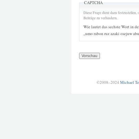
CAPTCHA
Diese Frage dient dazu festzustellen
Beiträge zu verhindern.
Wie lautet das sechste Wort in d
„umo rabon ruz azaki osejuw ab
©2008–2024
Michael Te