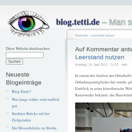
blog.tetti.de
– Man s
Startseite
›
Leerstand nutzen
Diese Website durchsuchen:
Auf Kommentar ant
Leerstand nutzen
Sonntag, 24. Juni 2012 - 21:52 – tetti
Neueste
In einem der Ateliers der Güterhall
Blogeinträge
Gründungsmitgliedes frei wurde, gi
Einblick in seine künstlerische Welt
Blog-Ende?
Kunstwerke bekannt, die Hauswän
Was lange währt, wird endlich
gut.
Strohner Brücke auf der
Zielgeraden
Die Messerbrücke zu Strohn