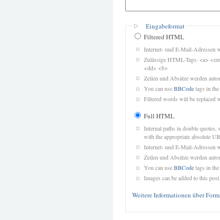
Eingabeformat
Filtered HTML
Internet- und E-Mail-Adressen 
Zulässige HTML-Tags: <a> <em>
<dd> <b>
Zeilen und Absätze werden autom
You can use
BBCode
tags in the
Filtered words will be replaced w
Full HTML
Internal paths in double quotes, 
with the appropriate absolute URL
Internet- und E-Mail-Adressen 
Zeilen und Absätze werden autom
You can use
BBCode
tags in the
Images can be added to this post
Weitere Informationen über Form