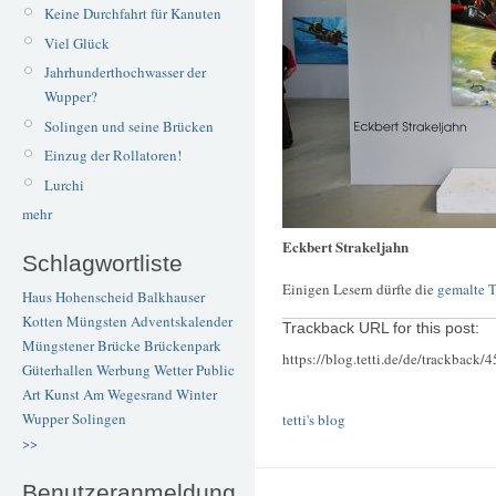
Keine Durchfahrt für Kanuten
Viel Glück
Jahrhunderthochwasser der
Wupper?
Solingen und seine Brücken
Einzug der Rollatoren!
Lurchi
mehr
Eckbert Strakeljahn
Schlagwortliste
Einigen Lesern dürfte die
gemalte T
Haus Hohenscheid
Balkhauser
Kotten
Müngsten
Adventskalender
Trackback URL for this post:
Müngstener Brücke
Brückenpark
https://blog.tetti.de/de/trackback/
Güterhallen
Werbung
Wetter
Public
Art
Kunst
Am Wegesrand
Winter
Wupper
Solingen
tetti's blog
>>
Benutzeranmeldung