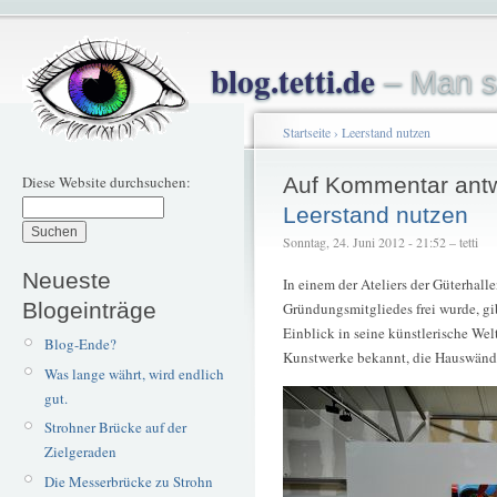
blog.tetti.de
– Man s
Startseite
›
Leerstand nutzen
Diese Website durchsuchen:
Auf Kommentar ant
Leerstand nutzen
Sonntag, 24. Juni 2012 - 21:52 – tetti
Neueste
In einem der Ateliers der Güterhall
Blogeinträge
Gründungsmitgliedes frei wurde, gi
Einblick in seine künstlerische Welt
Blog-Ende?
Kunstwerke bekannt, die Hauswän
Was lange währt, wird endlich
gut.
Strohner Brücke auf der
Zielgeraden
Die Messerbrücke zu Strohn