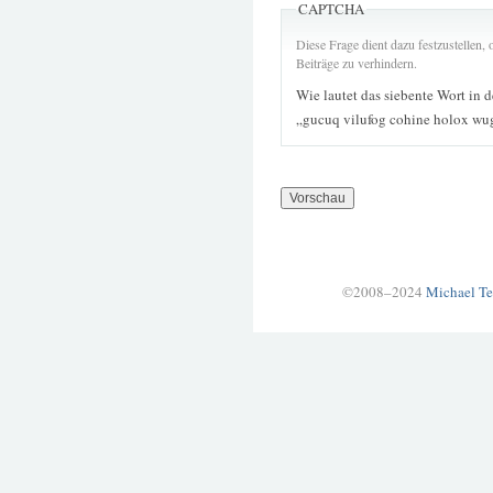
CAPTCHA
Diese Frage dient dazu festzustellen
Beiträge zu verhindern.
Wie lautet das siebente Wort in 
„gucuq vilufog cohine holox wug
©2008–2024
Michael Te