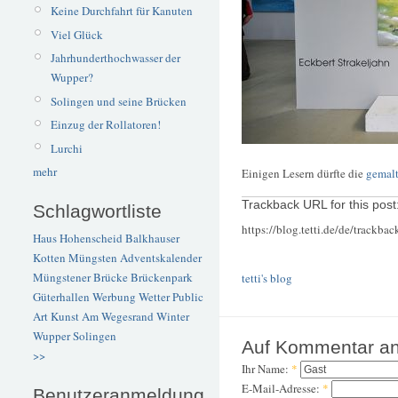
Keine Durchfahrt für Kanuten
Viel Glück
Jahrhunderthochwasser der
Wupper?
Solingen und seine Brücken
Einzug der Rollatoren!
Lurchi
mehr
Einigen Lesern dürfte die
gemalt
Trackback URL for this post
Schlagwortliste
https://blog.tetti.de/de/trackba
Haus Hohenscheid
Balkhauser
Kotten
Müngsten
Adventskalender
Müngstener Brücke
Brückenpark
tetti's blog
Güterhallen
Werbung
Wetter
Public
Art
Kunst
Am Wegesrand
Winter
Wupper
Solingen
Auf Kommentar an
>>
Ihr Name:
*
E-Mail-Adresse:
*
Benutzeranmeldung