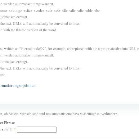
sen werden automatisch umgewandelt.
<em> <strong> <cite> <code> <ul> <ol> <li> <dl> <dt> <dd> <b>
utomatisch erzeugt.
 the text. URLs will automatically be converted to links.
d with the filtered version of the word.
es, written as "internal:node/99", for example, are replaced with the appropriate absolute URL or
sen werden automatisch umgewandelt.
utomatisch erzeugt.
 the text. URLs will automatically be converted to links.
ost.
ormatierungsoptionen
len, ob Sie ein Mensch sind und um automatisierte SPAM-Beiträge zu verhindern.
der Phrase
 axeh“?:
*