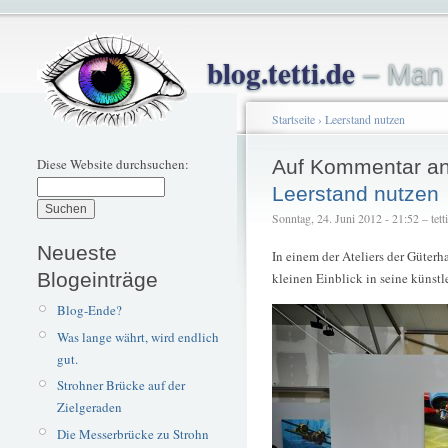
blog.tetti.de
– Man 
Startseite
›
Leerstand nutzen
Diese Website durchsuchen:
Auf Kommentar an
Leerstand nutzen
Sonntag, 24. Juni 2012 - 21:52 – tetti
Neueste
In einem der Ateliers der Güterh
Blogeinträge
kleinen Einblick in seine künst
Blog-Ende?
Was lange währt, wird endlich
gut.
Strohner Brücke auf der
Zielgeraden
Die Messerbrücke zu Strohn