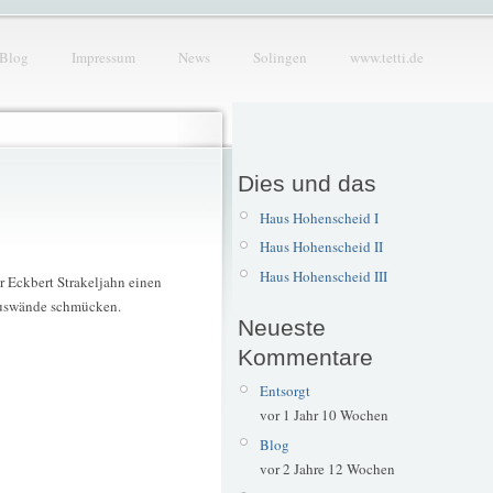
Blog
Impressum
News
Solingen
www.tetti.de
Dies und das
Haus Hohenscheid I
Haus Hohenscheid II
Haus Hohenscheid III
r Eckbert Strakeljahn einen
Hauswände schmücken.
Neueste
Kommentare
Entsorgt
vor 1 Jahr 10 Wochen
Blog
vor 2 Jahre 12 Wochen