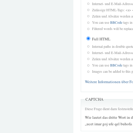
Internet- und E-Mail-Adres
Zulässige HTML-Tags: <a> 
Zeilen und Absätze werden a
You can use
BBCode
tags in
Filtered words will be replace
Full HTML
Internal paths in double quot
Internet- und E-Mail-Adres
Zeilen und Absätze werden a
You can use
BBCode
tags in
Images can be added to this p
Weitere Informationen über F
CAPTCHA
Diese Frage dient dazu festzustel
Wie lautet das dritte Wort in 
„ucet imar goj ufe qel buhofa