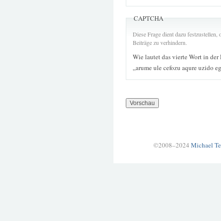
CAPTCHA
Diese Frage dient dazu festzustellen
Beiträge zu verhindern.
Wie lautet das vierte Wort in der
„arume ule cefozu aqure uzido e
©2008–2024
Michael Te