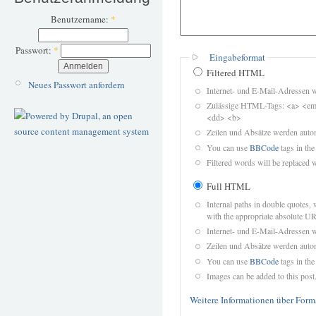
Benutzername:
*
Passwort:
*
Eingabeformat
Filtered HTML
Neues Passwort anfordern
Internet- und E-Mail-Adressen 
Zulässige HTML-Tags: <a> <em>
<dd> <b>
Zeilen und Absätze werden autom
You can use
BBCode
tags in the
Filtered words will be replaced w
Full HTML
Internal paths in double quotes, 
with the appropriate absolute URL
Internet- und E-Mail-Adressen 
Zeilen und Absätze werden autom
You can use
BBCode
tags in the
Images can be added to this post
Weitere Informationen über Form