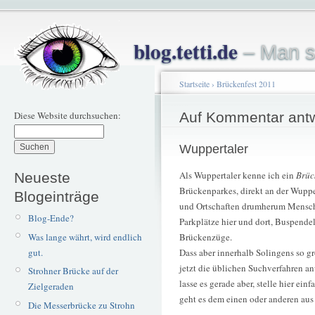
blog.tetti.de
– Man s
Startseite
›
Brückenfest 2011
Diese Website durchsuchen:
Auf Kommentar ant
Wuppertaler
Als Wuppertaler kenne ich ein
Brüc
Neueste
Brückenparkes, direkt an der Wupp
Blogeinträge
und Ortschaften drumherum Mensche
Blog-Ende?
Parkplätze hier und dort, Buspende
Was lange währt, wird endlich
Brückenzüge.
gut.
Dass aber innerhalb Solingens so gr
jetzt die üblichen Suchverfahren a
Strohner Brücke auf der
lasse es gerade aber, stelle hier ei
Zielgeraden
geht es dem einen oder anderen aus
Die Messerbrücke zu Strohn