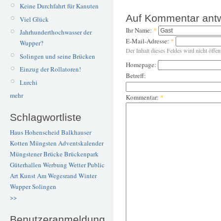
Keine Durchfahrt für Kanuten
Auf Kommentar ant
Viel Glück
Ihr Name:
*
Jahrhunderthochwasser der
E-Mail-Adresse:
*
Wupper?
Der Inhalt dieses Feldes wird nicht öffen
Solingen und seine Brücken
Homepage:
Einzug der Rollatoren!
Betreff:
Lurchi
mehr
Kommentar:
*
Schlagwortliste
Haus Hohenscheid
Balkhauser
Kotten
Müngsten
Adventskalender
Müngstener Brücke
Brückenpark
Güterhallen
Werbung
Wetter
Public
Art
Kunst
Am Wegesrand
Winter
Wupper
Solingen
>>
Benutzeranmeldung